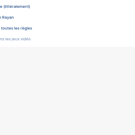
e (littéralement)
im Rayan
 toutes les règles
s les jeux vidéo
us choquant de Rockstar ? - Le scandale BULLY
e plus moche de Steam
du RÊVE tourne au CAUCHEMAR
pendant 8 heures
it… à tort
umiliés par un jeu vidéo
ire - Final Fantasy 8
ti un empire - Age of Empires