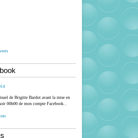
weets
book
014
isuel de Brigitte Bardot avant la mise en
 soir 00h00 de mon compte Facebook...
osts
s