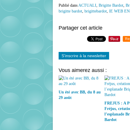
Publié dans
ACTUALI
,
Brigitte Bardot
,
Br
brigitte bardot
,
brigittebardot
,
lE WEB EN 
Partager cet article
Re
S'inscrire à la newsletter
Vous aimerez aussi :
Un été avec BB, du 8 au
29 août
FREJUS : A P
Fréjus, créati
l’esplanade Bri
Bardot