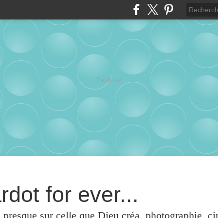
Publicité
rdot for ever...
u presque sur celle que Dieu créa, photographie, c