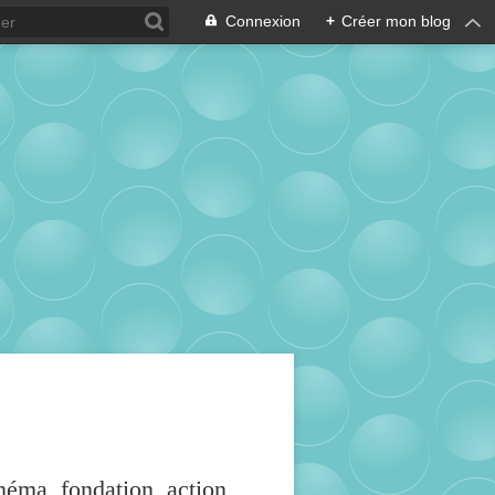
Connexion
+
Créer mon blog
inéma, fondation, action