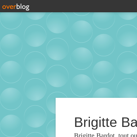
Brigitte Ba
Brigitte Bardot, tout o