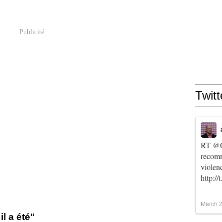
Publicité
Twitt
RT
@C
recomm
violen
http:/
March 2
l a été"