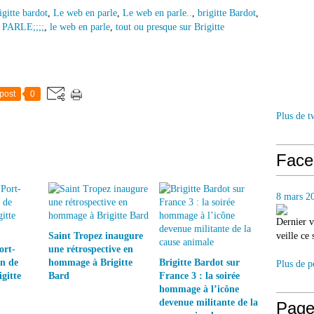
igitte bardot
,
Le web en parle
,
Le web en parle..
,
brigitte Bardot
,
PARLE;;;;
,
le web en parle
,
tout ou presque sur Brigitte
post
0
Plus de t
Face
8 mars 2
Dernier v
Saint Tropez inaugure
veille ce
ort-
une rétrospective en
on de
hommage à Brigitte
Brigitte Bardot sur
Plus de p
gitte
Bard
France 3 : la soirée
hommage à l’icône
devenue militante de la
Page