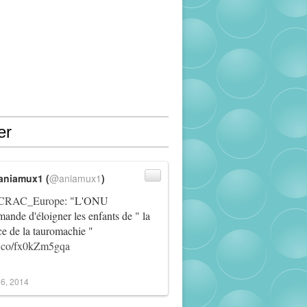
er
aniamux1 (
@aniamux1
)
RAC_Europe
: "L'ONU
ande d'éloigner les enfants de " la
ce de la tauromachie "
/t.co/fx0kZm5gqa
6, 2014