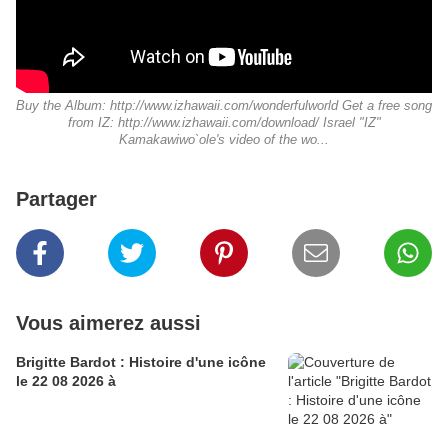
Buy the Album: http://www.izhawaii.com/wonderfulworld Get a free song
from IZ: http://www.izhawaii.com/download/ Israel "IZ"
Kamakawiwo`ole's video of the wo...
Partager
Vous aimerez aussi
Brigitte Bardot : Histoire d'une icône
le 22 08 2026 à