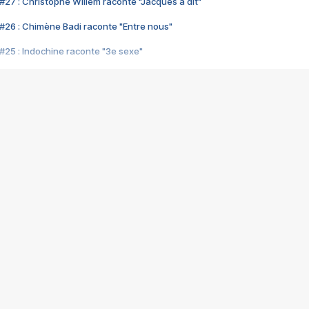
#27 : Christophe Willem raconte "Jacques a dit"
#26 : Chimène Badi raconte "Entre nous"
#25 : Indochine raconte "3e sexe"
#24 : Zaho raconte "C'est chelou"
#23 : Patrick Bruel raconte "Au café des délices"
#22 : Kyo raconte "Le chemin"
#21 : Nolwenn Leroy raconte "Cassé"
#20 : Patrick Hernandez raconte "Born to be alive"
#19 : Lorie raconte "Près de moi"
#18 : Michael Jones raconte "A nos actes manqués" (avec Jean-Jacque
#17 : Khaled raconte "Aïcha"
#16 : Corneille raconte "Parce qu'on vient de loin"
#15 : Indochine raconte "L'aventurier"