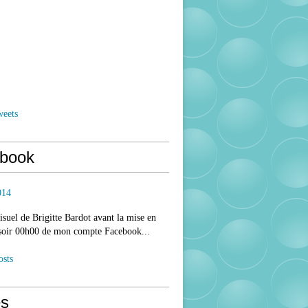
weets
book
014
isuel de Brigitte Bardot avant la mise en
 soir 00h00 de mon compte Facebook...
osts
s