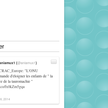
er
aniamux1 (
@aniamux1
)
RAC_Europe
: "L'ONU
ande d'éloigner les enfants de " la
ce de la tauromachie "
/t.co/fx0kZm5gqa
6, 2014