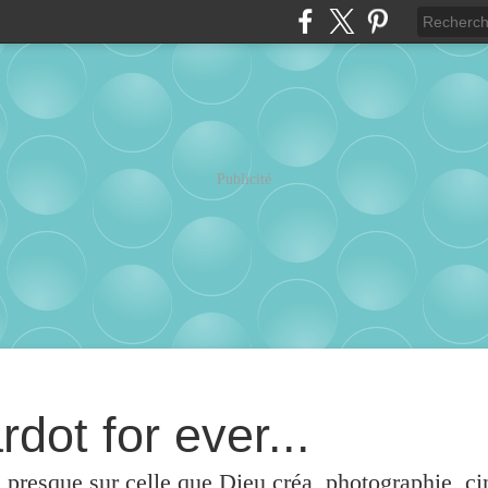
Publicité
rdot for ever...
u presque sur celle que Dieu créa, photographie, c