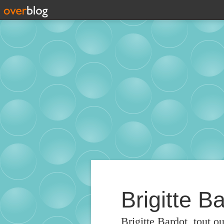
Brigitte Ba
Brigitte Bardot, tout o