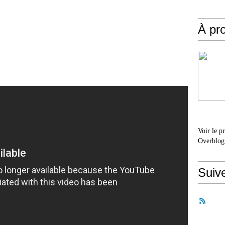
À pr
Voir le p
Overblog
Suiv