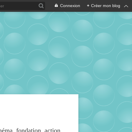
Connexion
+
Créer mon blog
inéma, fondation, action