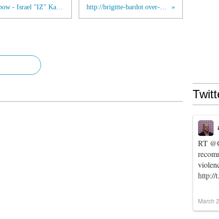
OFFICIAL Somewhere over the Rainbow - Israel "IZ" Kamakawiwoʻole
http://brigitte-bardot.over-blog.net/
Twitt
RT
@C
recomm
violen
http:/
March 2