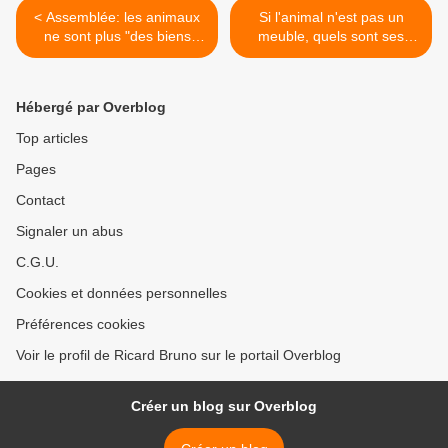
< Assemblée: les animaux
Si l'animal n'est pas un
ne sont plus "des biens
meuble, quels sont ses
meubles" mais "être vivants
droits ? >
doués de sensibilité"
Hébergé par Overblog
Top articles
Pages
Contact
Signaler un abus
C.G.U.
Cookies et données personnelles
Préférences cookies
Voir le profil de Ricard Bruno sur le portail Overblog
Créer un blog sur Overblog