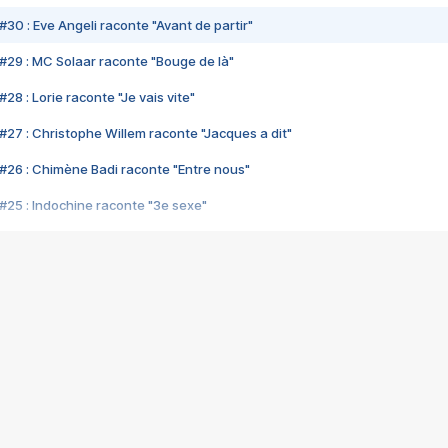
#30 : Eve Angeli raconte "Avant de partir"
#29 : MC Solaar raconte "Bouge de là"
28 : Lorie raconte "Je vais vite"
#27 : Christophe Willem raconte "Jacques a dit"
#26 : Chimène Badi raconte "Entre nous"
#25 : Indochine raconte "3e sexe"
#24 : Zaho raconte "C'est chelou"
#23 : Patrick Bruel raconte "Au café des délices"
#22 : Kyo raconte "Le chemin"
#21 : Nolwenn Leroy raconte "Cassé"
#20 : Patrick Hernandez raconte "Born to be alive"
#19 : Lorie raconte "Près de moi"