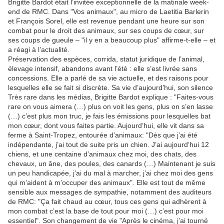
Brigitte Bardot était l’invitée exceptionnelle de la matinale week-
end de RMC. Dans "Vos animaux", au micro de Laetitia Barlerin
et François Sorel, elle est revenue pendant une heure sur son
combat pour le droit des animaux, sur ses coups de cœur, sur
ses coups de gueule – "il y en a beaucoup plus" affirme-t-elle – et
a réagi à l’actualité.
Préservation des espèces, corrida, statut juridique de l’animal,
élevage intensif, abandons avant l’été : elle s’est livrée sans
concessions. Elle a parlé de sa vie actuelle, et des raisons pour
lesquelles elle se fait si discrète. Sa vie d’aujourd’hui, son silence
Très rare dans les médias, Brigitte Bardot explique : "Faites-vous
rare on vous aimera (…) plus on voit les gens, plus on s’en lasse
(…) c’est plus mon truc, je fais les émissions pour lesquelles bat
mon cœur, dont vous faites partie. Aujourd’hui, elle vit dans sa
ferme à Saint-Tropez, entourée d’animaux: "Dès que j’ai été
indépendante, j’ai tout de suite pris un chien. J’ai aujourd’hui 12
chiens, et une centaine d’animaux chez moi, des chats, des
chevaux, un âne, des poules, des canards (…) Maintenant je suis
un peu handicapée, j’ai du mal à marcher, j’ai chez moi des gens
qui m’aident à m’occuper des animaux". Elle est tout de même
sensible aux messages de sympathie, notamment des auditeurs
de RMC: "Ça fait chaud au cœur, tous ces gens qui adhèrent à
mon combat c’est la base de tout pour moi (…) c’est pour moi
essentiel". Son changement de vie "Après le cinéma, j’ai tourné