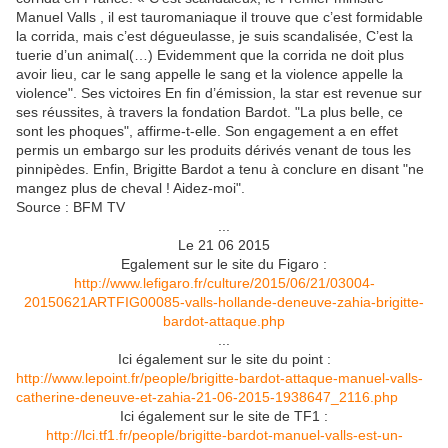
Manuel Valls , il est tauromaniaque il trouve que c’est formidable
la corrida, mais c’est dégueulasse, je suis scandalisée, C’est la
tuerie d’un animal(…) Evidemment que la corrida ne doit plus
avoir lieu, car le sang appelle le sang et la violence appelle la
violence". Ses victoires En fin d’émission, la star est revenue sur
ses réussites, à travers la fondation Bardot. "La plus belle, ce
sont les phoques", affirme-t-elle. Son engagement a en effet
permis un embargo sur les produits dérivés venant de tous les
pinnipèdes. Enfin, Brigitte Bardot a tenu à conclure en disant "ne
mangez plus de cheval ! Aidez-moi".
Source : BFM TV
...
Le 21 06 2015
Egalement sur le site du Figaro :
http://www.lefigaro.fr/culture/2015/06/21/03004-
20150621ARTFIG00085-valls-hollande-deneuve-zahia-brigitte-
bardot-attaque.php
...
Ici également sur le site du point :
http://www.lepoint.fr/people/brigitte-bardot-attaque-manuel-valls-
catherine-deneuve-et-zahia-21-06-2015-1938647_2116.php
Ici également sur le site de TF1 :
http://lci.tf1.fr/people/brigitte-bardot-manuel-valls-est-un-