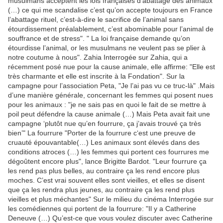
musulmans acceptent les lois françaises d’abattage des animaux
(…) ce qui me scandalise c’est qu’on accepte toujours en France
l’abattage rituel, c’est-à-dire le sacrifice de l’animal sans
étourdissement préalablement, c’est abominable pour l’animal de
souffrance et de stress". " La loi française demande qu’on
étourdisse l’animal, or les musulmans ne veulent pas se plier à
notre coutume à nous". Zahia Interrogée sur Zahia, qui a
récemment posé nue pour la cause animale, elle affirme: "Elle est
très charmante et elle est inscrite à la Fondation". Sur la
campagne pour l’association Peta, "Je l’ai pas vu ce truc-là" .Mais
d’une manière générale, concernant les femmes qui posent nues
pour les animaux : "je ne sais pas en quoi le fait de se mettre à
poil peut défendre la cause animale (…) Mais Peta avait fait une
campagne ‘plutôt nue qu’en fourrure, ça j’avais trouvé ça très
bien’" La fourrure "Porter de la fourrure c‘est une preuve de
cruauté épouvantable(…) Les animaux sont élevés dans des
conditions atroces (…) les femmes qui portent ces fourrures me
dégoûtent encore plus", lance Brigitte Bardot. "Leur fourrure ça
les rend pas plus belles, au contraire ça les rend encore plus
moches. C’est vrai souvent elles sont vieilles, et elles se disent
que ça les rendra plus jeunes, au contraire ça les rend plus
vieilles et plus méchantes" Sur le milieu du cinéma Interrogée sur
les comédiennes qui portent de la fourrure: "Il y a Catherine
Deneuve (…) Qu’est-ce que vous voulez discuter avec Catherine