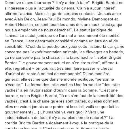
Deneuve et ses fourrures ? Il n’y a rien à faire". Brigitte Bardot ne
s’intéresse plus à l’actualité du cinéma "Ca n’a aucun intérêt",
affirme l’actrice. Mais elle garde certains contacts: "Je suis amie
avec Alain Delon, Jean-Paul Belmondo, Mylène Demongeot et
Robert Hossein, ce sont tous des amis des animaux, c’est ça qui
nous a empêchés de nous détacher". Le statut juridique de
l'animal Le statut juridique de l’animal a récemment été modifié
en France, il est désormais considéré comme un être doué de
sensibilité. "C’est de la poudre aux yeux cette histoire-là car ça ne
concerne pas l’expérimentation animale, les élevages en batterie,
ça ne concerne pas la chasse, ni la tauromachie ", selon Brigitte
Bardot. "Le gouvernement actuel on n’en tirera rien", affirme-t-
elle, regrettant « on pourrait très bien faire passer le cheval
d’animal de rente à animal de compagnie".D’une manière
général, elle estime que dans le monde politique, "personne
n’écoute ". La ferme des mille vaches Une ferme dite "des mille
vaches" a eu l’autorisation d’ouvrir dans la Somme. "C’est une
horreur, selon Brigitte Bardot, "là on s’en fout de la sensibilité des
vaches, c’est à la chaîne qu’elles sont traites, qu’elles dorment,
elles ne voient jamais une prairie ni le soleil, voilà ce que fait le
gouvernement (…) L’humanité va vers quoi ? Vers une
industrialisation de tout, il n’y aura plus rien de naturel ?" La
corrida Brigitte Bardot a également évoqué la pratique de la
corrida en France. « C’est scandaleux, le Premier ministre