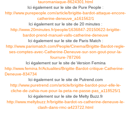
tauromaniaque-8624301.html
Ici également sur le site de Pure People :
http://www.purepeople.com/article/brigitte-bardot-attaque-encore-
catherine-deneuve_a161562/1
Ici également sur le site de 20 minutes :
http://www.20minutes.fr/people/1636847-20150622-brigitte-
bardot-prend-manuel-valls-catherine-deneuve
Ici également sur le site de Paris Match :
http://www.parismatch.com/People/Cinema/Brigitte-Bardot-regle-
ses-comptes-avec-Catherine-Deneuve-sur-son-gout-pour-la-
fourrure-787266
Ici également sur le site de Version Femina
http://www.femina.fr/Actualites/Brigitte-Bardot-critique-Catherine-
Deneuve-834734
Ici également sur le site de Putrend.com
http://www.puretrend.com/article/brigitte-bardot-pour-elle-le-
cliche-de-zahia-nue-pour-la-peta-ne-passe-pas_a118525/1
Ici également sur le site de Melty Buzz.fr
http://www.meltybuzz.fr/brigitte-bardot-vs-catherine-deneuve-le-
clash-dans-rmc-a423722.html