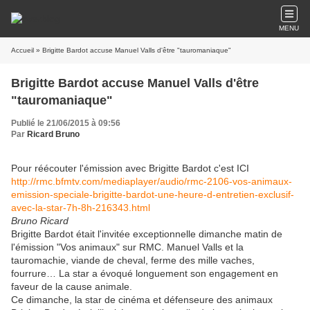
MENU
Accueil
» Brigitte Bardot accuse Manuel Valls d'être "tauromaniaque"
Brigitte Bardot accuse Manuel Valls d'être
"tauromaniaque"
Publié le 21/06/2015 à 09:56
Par
Ricard Bruno
Pour réécouter l'émission avec Brigitte Bardot c'est ICI
http://rmc.bfmtv.com/mediaplayer/audio/rmc-2106-vos-animaux-
emission-speciale-brigitte-bardot-une-heure-d-entretien-exclusif-
avec-la-star-7h-8h-216343.html
Bruno Ricard
Brigitte Bardot était l'invitée exceptionnelle dimanche matin de
l'émission "Vos animaux" sur RMC. Manuel Valls et la
tauromachie, viande de cheval, ferme des mille vaches,
fourrure… La star a évoqué longuement son engagement en
faveur de la cause animale.
Ce dimanche, la star de cinéma et défenseure des animaux