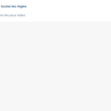
 toutes les règles
s les jeux vidéo
us choquant de Rockstar ? - Le scandale BULLY
e plus moche de Steam
du RÊVE tourne au CAUCHEMAR
pendant 8 heures
it… à tort
umiliés par un jeu vidéo
ire - Final Fantasy 8
ti un empire - Age of Empires
story DOFUS
tard, il crée l'un des pires jeux de tous les temps, MindsEye.