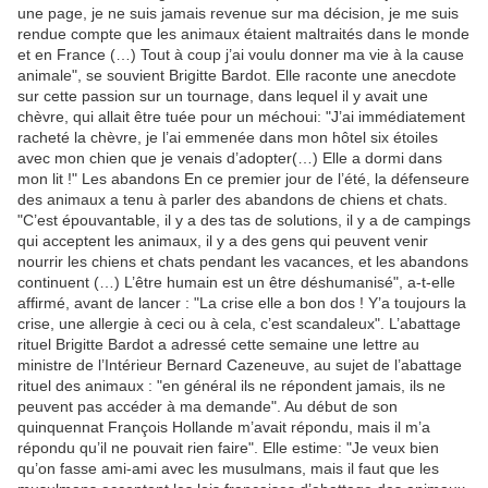
une page, je ne suis jamais revenue sur ma décision, je me suis
rendue compte que les animaux étaient maltraités dans le monde
et en France (…) Tout à coup j’ai voulu donner ma vie à la cause
animale", se souvient Brigitte Bardot. Elle raconte une anecdote
sur cette passion sur un tournage, dans lequel il y avait une
chèvre, qui allait être tuée pour un méchoui: "J’ai immédiatement
racheté la chèvre, je l’ai emmenée dans mon hôtel six étoiles
avec mon chien que je venais d’adopter(…) Elle a dormi dans
mon lit !" Les abandons En ce premier jour de l’été, la défenseure
des animaux a tenu à parler des abandons de chiens et chats.
"C’est épouvantable, il y a des tas de solutions, il y a de campings
qui acceptent les animaux, il y a des gens qui peuvent venir
nourrir les chiens et chats pendant les vacances, et les abandons
continuent (…) L’être humain est un être déshumanisé", a-t-elle
affirmé, avant de lancer : "La crise elle a bon dos ! Y’a toujours la
crise, une allergie à ceci ou à cela, c’est scandaleux". L’abattage
rituel Brigitte Bardot a adressé cette semaine une lettre au
ministre de l’Intérieur Bernard Cazeneuve, au sujet de l’abattage
rituel des animaux : "en général ils ne répondent jamais, ils ne
peuvent pas accéder à ma demande". Au début de son
quinquennat François Hollande m’avait répondu, mais il m’a
répondu qu’il ne pouvait rien faire". Elle estime: "Je veux bien
qu’on fasse ami-ami avec les musulmans, mais il faut que les