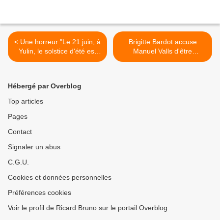
< Une horreur "Le 21 juin, à
Brigitte Bardot accuse
Yulin, le solstice d'été est
Manuel Valls d'être
célébré en mangeant de la
"tauromaniaque" >
viande de chien"...
Hébergé par Overblog
Top articles
Pages
Contact
Signaler un abus
C.G.U.
Cookies et données personnelles
Préférences cookies
Voir le profil de Ricard Bruno sur le portail Overblog