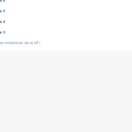
e 6
e 5
e 4
e 3
s créatrices de la VF !
e 2
e 1
e Mektoub My Love arrive enfin ! Rencontre avec Shaïn Boumedine et Sal
i : après Toni en famille
elle réalise le bouleversant Dites lui que je l'aime
ais ! Rencontre autour de Vie privée de Rebecca Zlotowski
 de Marguerite, Grave... Rencontre avec Ella Rumpf
 Les Rêveurs, un film intime sur la santé mentale