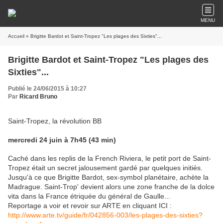
MENU
Accueil
» Brigitte Bardot et Saint-Tropez "Les plages des Sixties"...
Brigitte Bardot et Saint-Tropez "Les plages des
Sixties"...
Publié le 24/06/2015 à 10:27
Par
Ricard Bruno
Saint-Tropez, la révolution BB
mercredi 24 juin à 7h45 (43 min)
Caché dans les replis de la French Riviera, le petit port de Saint-
Tropez était un secret jalousement gardé par quelques initiés.
Jusqu'à ce que Brigitte Bardot, sex-symbol planétaire, achète la
Madrague. Saint-Trop' devient alors une zone franche de la dolce
vita dans la France étriquée du général de Gaulle...
Reportage a voir et revoir sur ARTE en cliquant ICI :
http://www.arte.tv/guide/fr/042856-003/les-plages-des-sixties?