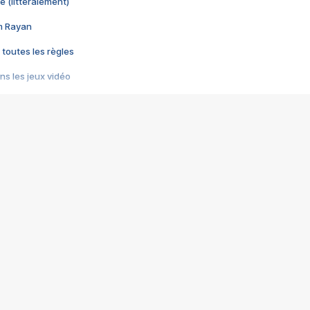
e (littéralement)
im Rayan
 toutes les règles
s les jeux vidéo
us choquant de Rockstar ? - Le scandale BULLY
e plus moche de Steam
du RÊVE tourne au CAUCHEMAR
pendant 8 heures
it… à tort
umiliés par un jeu vidéo
ire - Final Fantasy 8
ti un empire - Age of Empires
story DOFUS