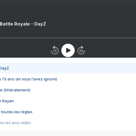
 Battle Royale - DayZ
 DayZ
 a 13 ans (et vous l'avez ignoré)
e (littéralement)
im Rayan
 toutes les règles
s les jeux vidéo
us choquant de Rockstar ? - Le scandale BULLY