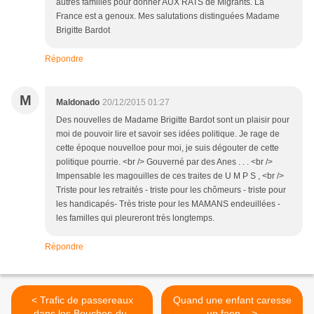
autres familles pour donner AUX RATS de Migrants. La
France est a genoux. Mes salutations distinguées Madame
Brigitte Bardot
Répondre
M
Maldonado
20/12/2015 01:27
Des nouvelles de Madame Brigitte Bardot sont un plaisir pour
moi de pouvoir lire et savoir ses idées politique. Je rage de
cette époque nouvelloe pour moi, je suis dégouter de cette
politique pourrie. <br /> Gouverné par des Anes . . . <br />
Impensable les magouilles de ces traites de U M P S , <br />
Triste pour les retraités - triste pour les chômeurs - triste pour
les handicapés- Très triste pour les MAMANS endeuillées -
les familles qui pleureront très longtemps.
Répondre
< Trafic de passereaux
Quand une enfant caresse
dans les Bouches-du-
un faon... >