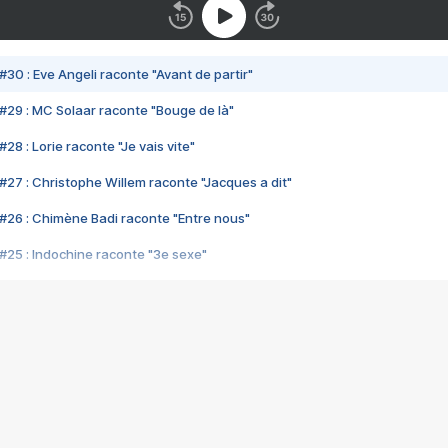
#30 : Eve Angeli raconte "Avant de partir"
#29 : MC Solaar raconte "Bouge de là"
28 : Lorie raconte "Je vais vite"
#27 : Christophe Willem raconte "Jacques a dit"
#26 : Chimène Badi raconte "Entre nous"
#25 : Indochine raconte "3e sexe"
#24 : Zaho raconte "C'est chelou"
#23 : Patrick Bruel raconte "Au café des délices"
#22 : Kyo raconte "Le chemin"
#21 : Nolwenn Leroy raconte "Cassé"
#20 : Patrick Hernandez raconte "Born to be alive"