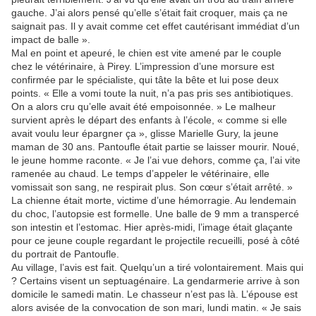
gauche. J’ai alors pensé qu’elle s’était fait croquer, mais ça ne
saignait pas. Il y avait comme cet effet cautérisant immédiat d’un
impact de balle ».
Mal en point et apeuré, le chien est vite amené par le couple
chez le vétérinaire, à Pirey. L’impression d’une morsure est
confirmée par le spécialiste, qui tâte la bête et lui pose deux
points. « Elle a vomi toute la nuit, n’a pas pris ses antibiotiques.
On a alors cru qu’elle avait été empoisonnée. » Le malheur
survient après le départ des enfants à l’école, « comme si elle
avait voulu leur épargner ça », glisse Marielle Gury, la jeune
maman de 30 ans. Pantoufle était partie se laisser mourir. Noué,
le jeune homme raconte. « Je l’ai vue dehors, comme ça, l’ai vite
ramenée au chaud. Le temps d’appeler le vétérinaire, elle
vomissait son sang, ne respirait plus. Son cœur s’était arrêté. »
La chienne était morte, victime d’une hémorragie. Au lendemain
du choc, l’autopsie est formelle. Une balle de 9 mm a transpercé
son intestin et l’estomac. Hier après-midi, l’image était glaçante
pour ce jeune couple regardant le projectile recueilli, posé à côté
du portrait de Pantoufle.
Au village, l’avis est fait. Quelqu’un a tiré volontairement. Mais qui
? Certains visent un septuagénaire. La gendarmerie arrive à son
domicile le samedi matin. Le chasseur n’est pas là. L’épouse est
alors avisée de la convocation de son mari, lundi matin. « Je sais