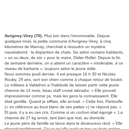
Avrigney-Virey (70).
Plus loin dans l’innommable. Depuis
quelques mois, la petite commune d’Avrigney-Virey, à cinq
kilomètres de Marnay, cherchait à résoudre un mystère
nauséabond : la disparition de chats. Six selon certains habitants,
« un ou deux, de sûr » pour le maire, Didier Rollet. Depuis la fin
de semaine dernière, on a atteint un caractère « intolérable, à ce
niveau de barbarie », toujours selon le jeune édile.
Nous sommes jeudi dernier. Il est presque 16 h 30 et Nicolas
Rouby, 29 ans, sort son chien comme à chaque retour de boulot.
Le militaire à Valdahon a l’habitude de laisser partir cette jeune
chienne de 14 mois, beau staff croisé labrador. « Elle pouvait
impressionner comme ça, mais les gens la connaissaient. Elle
était gentille. Quand je sifflais, elle arrivait. » Cette fois, Pantoufle
(« en référence au bout blanc de ses pattes ») ne répond pas. «
Et puis, il y a eu ces cris. Comme si un cochon était égorgé ». La
chienne de 27 kg arrive, tant bien que mal, au domicile.
Le jeune père de famille se lance dans le douloureux récit. « Elle
pleurait terriblement. J’ai vu qu’elle avait un trou au train arrière