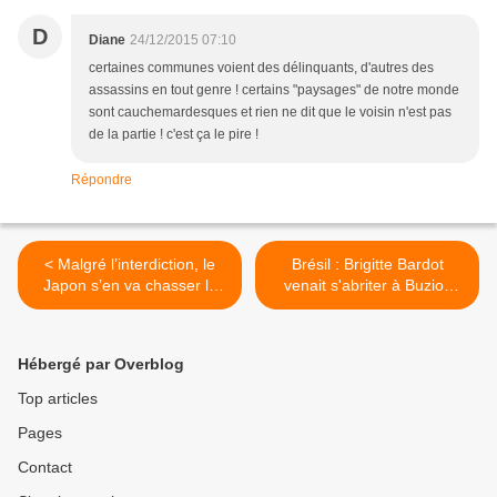
D
Diane
24/12/2015 07:10
certaines communes voient des délinquants, d'autres des
assassins en tout genre ! certains "paysages" de notre monde
sont cauchemardesques et rien ne dit que le voisin n'est pas
de la partie ! c'est ça le pire !
Répondre
< Malgré l’interdiction, le
Brésil : Brigitte Bardot
Japon s’en va chasser la
venait s'abriter à Buzios
baleine En savoir plus sur :
quand elle était traquée >
http://www.toolito.com/bio/ja
pon-chasse-baleine/
Hébergé par Overblog
Top articles
Pages
Contact