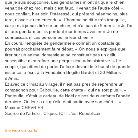
que je suis soupçonné. Les gendarmes m’ont dit que le chien
venait de chez moi, mais c’est faux. Il venait de l’autre côté »,
nous confiait, hier soir, l’intéressé, qui prétend néanmoins, plus
tard, n’avoir « rien entendu ». L’homme se dit « très tranquille,
car je n’ai jamais tiré sur un chien, et n’ai pas de 9 mm ». « Je l’ai
dit aux gendarmes, ils perdent leur temps avec moi. Je ne
connaissais ni ces personnes, ni leur chien. »
En cours, l’enquête de gendarmerie connaît un obstacle qui
pourrait prochainement faire débat. « On nous a expliqué que
tirer sur un animal domestique ne constituait pas un délit,
susceptible d’entraîner une perquisition administrative. » Le
couple, qui attend de porter l’affaire devant le tribunal de grande
instance, a écrit à la Fondation Brigitte Bardot et 30 Millions
d’Amis.
Et avec ce climat au village, il n’est pas près de reprendre un
compagnon pour Gribouille, cette chatte « qui ne sort plus ». «
Pantoufle, c’était le cadeau de Noël de nos deux enfants l’année
dernière. On leur a dit qu’elle était partie avec son chéri… ».
Maxime CHEVRIER
Source de l'article : Cliquez ICI : L'est Républicain
#le web en parle