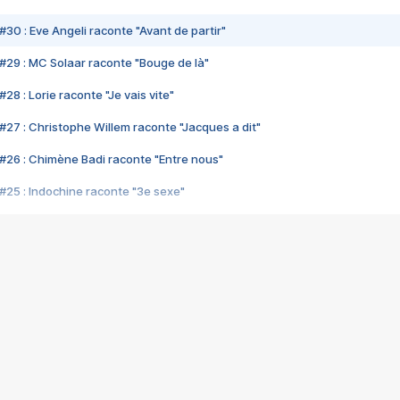
#30 : Eve Angeli raconte "Avant de partir"
#29 : MC Solaar raconte "Bouge de là"
28 : Lorie raconte "Je vais vite"
#27 : Christophe Willem raconte "Jacques a dit"
#26 : Chimène Badi raconte "Entre nous"
#25 : Indochine raconte "3e sexe"
#24 : Zaho raconte "C'est chelou"
#23 : Patrick Bruel raconte "Au café des délices"
#22 : Kyo raconte "Le chemin"
#21 : Nolwenn Leroy raconte "Cassé"
#20 : Patrick Hernandez raconte "Born to be alive"
#19 : Lorie raconte "Près de moi"