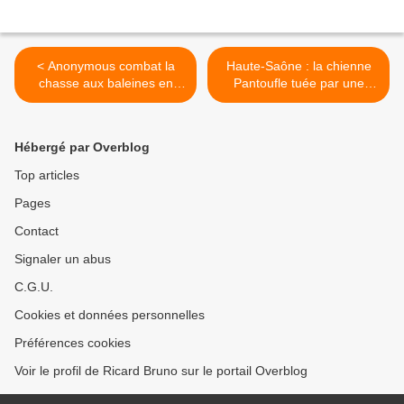
< Anonymous combat la
Haute-Saône : la chienne
chasse aux baleines en
Pantoufle tuée par une
piratant les sites du
balle de 9 mm >
gouvernement islandais En
savoir plus sur :
Hébergé par Overblog
http://www.toolito.com/bio/a
nonymous-chasse-
Top articles
baleines-islande/
Pages
Contact
Signaler un abus
C.G.U.
Cookies et données personnelles
Préférences cookies
Voir le profil de Ricard Bruno sur le portail Overblog