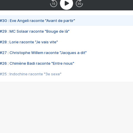
#30 : Eve Angeli raconte "Avant de partir"
#29 : MC Solaar raconte "Bouge de là"
28 : Lorie raconte "Je vais vite"
#27 : Christophe Willem raconte "Jacques a dit"
#26 : Chimène Badi raconte "Entre nous"
#25 : Indochine raconte "3e sexe"
#24 : Zaho raconte "C'est chelou"
#23 : Patrick Bruel raconte "Au café des délices"
#22 : Kyo raconte "Le chemin"
#21 : Nolwenn Leroy raconte "Cassé"
#20 : Patrick Hernandez raconte "Born to be alive"