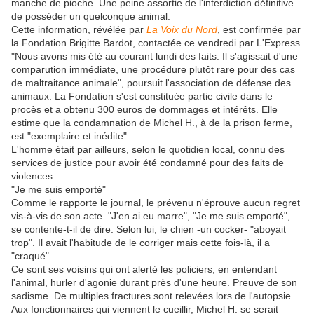
manche de pioche. Une peine assortie de l'interdiction définitive
de posséder un quelconque animal.
Cette information, révélée par
La Voix du Nord
, est confirmée par
la Fondation Brigitte Bardot, contactée ce vendredi par L'Express.
"Nous avons mis été au courant lundi des faits. Il s'agissait d'une
comparution immédiate, une procédure plutôt rare pour des cas
de maltraitance animale", poursuit l'association de défense des
animaux. La Fondation s'est constituée partie civile dans le
procès et a obtenu 300 euros de dommages et intérêts. Elle
estime que la condamnation de Michel H., à de la prison ferme,
est "exemplaire et inédite".
L'homme était par ailleurs, selon le quotidien local, connu des
services de justice pour avoir été condamné pour des faits de
violences.
"Je me suis emporté"
Comme le rapporte le journal, le prévenu n'éprouve aucun regret
vis-à-vis de son acte. "J'en ai eu marre", "Je me suis emporté",
se contente-t-il de dire. Selon lui, le chien -un cocker- "aboyait
trop". Il avait l'habitude de le corriger mais cette fois-là, il a
"craqué".
Ce sont ses voisins qui ont alerté les policiers, en entendant
l'animal, hurler d'agonie durant près d'une heure. Preuve de son
sadisme. De multiples fractures sont relevées lors de l'autopsie.
Aux fonctionnaires qui viennent le cueillir, Michel H. se serait