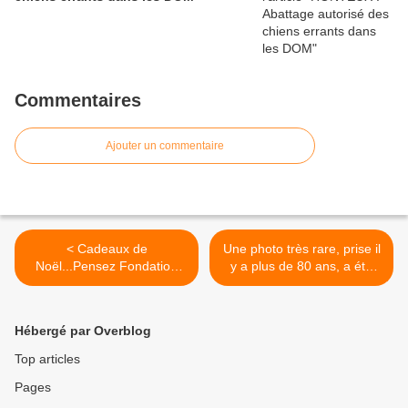
Commentaires
Ajouter un commentaire
< Cadeaux de
Une photo très rare, prise il
Noël...Pensez Fondation
y a plus de 80 ans, a été
Brigitte Bardot...
retrouvée figurant le
célèbre « Chuken » («
chien fidèle ») Hachikô. >
Hébergé par Overblog
Top articles
Pages