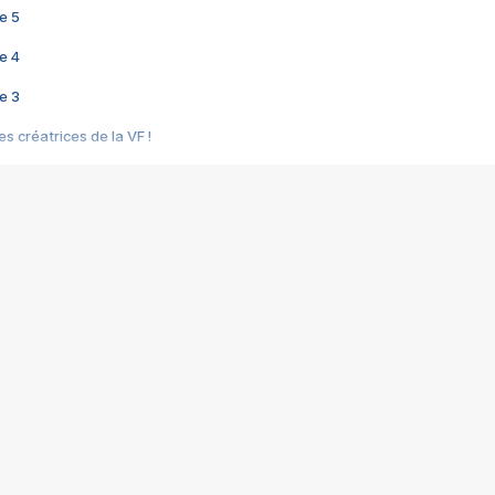
e 5
e 4
e 3
s créatrices de la VF !
e 2
e 1
e Mektoub My Love arrive enfin ! Rencontre avec Shaïn Boumedine et Sal
i : après Toni en famille
elle réalise le bouleversant Dites lui que je l'aime
ais ! Rencontre autour de Vie privée de Rebecca Zlotowski
 de Marguerite, Grave... Rencontre avec Ella Rumpf
 Les Rêveurs, un film intime sur la santé mentale
a avec un film sur le mouvement des Gilets jaunes