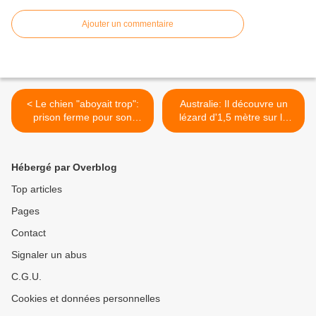
Ajouter un commentaire
< Le chien "aboyait trop":
Australie: Il découvre un
prison ferme pour son
lézard d'1,5 mètre sur le
maître qui l'a tué à la
mur de sa maison >
pioche
Hébergé par Overblog
Top articles
Pages
Contact
Signaler un abus
C.G.U.
Cookies et données personnelles