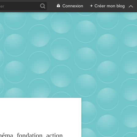
Connexion
+
Créer mon blog
inéma, fondation, action