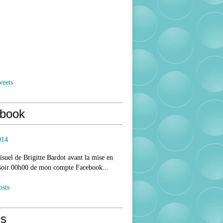
weets
book
014
isuel de Brigitte Bardot avant la mise en
 soir 00h00 de mon compte Facebook...
osts
s