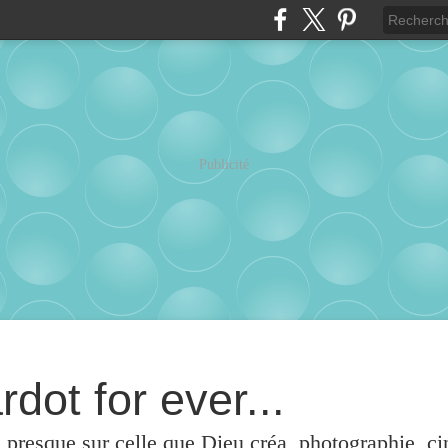
Publicité
rdot for ever...
u presque sur celle que Dieu créa, photographie, c