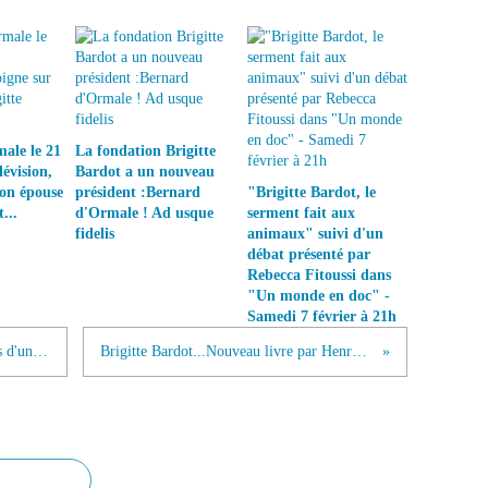
ale le 21
La fondation Brigitte
lévision,
Bardot a un nouveau
son épouse
président :Bernard
"Brigitte Bardot, le
...
d'Ormale ! Ad usque
serment fait aux
fidelis
animaux" suivi d'un
débat présenté par
Rebecca Fitoussi dans
"Un monde en doc" -
Samedi 7 février à 21h
Brigitte Bardot veut sauver les lévriers d'une mort lente"
Brigitte Bardot...Nouveau livre par Henry-Jean Servat