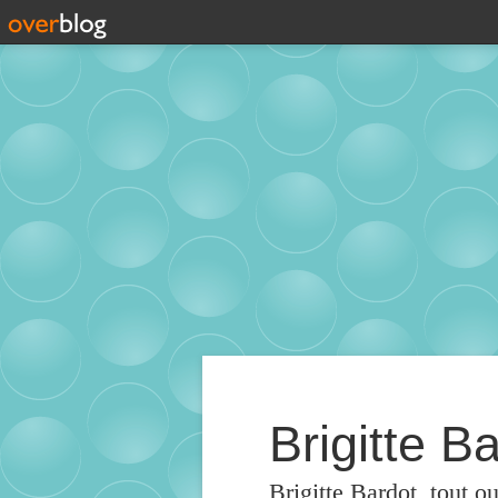
Brigitte Ba
Brigitte Bardot, tout o