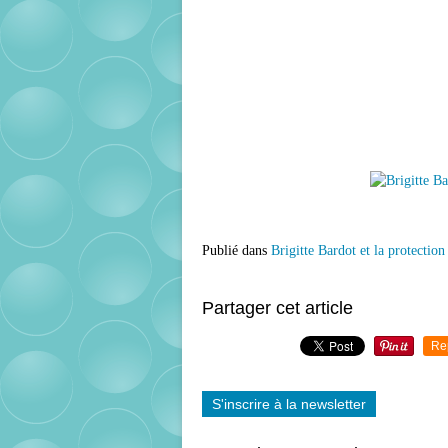
Publié dans
Brigitte Bardot et la protectio
Partager cet article
Re
S'inscrire à la newsletter