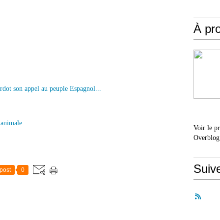
À pr
n animale
Voir le p
Overblog
Suiv
post
0