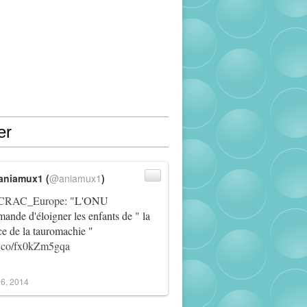
er
aniamux1 (
@aniamux1
)
RAC_Europe
: "L'ONU
ande d'éloigner les enfants de " la
ce de la tauromachie "
/t.co/fx0kZm5gqa
6, 2014