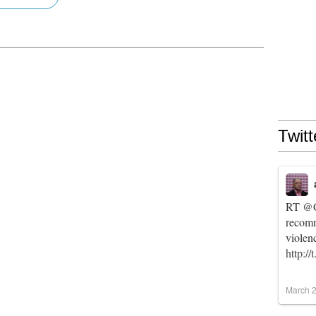
Twitt
RT
@C
recomm
violen
http:/
March 2