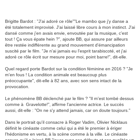
Brigitte Bardot : "J'ai adoré ce rôle""Le mambo que j'y danse a
été totalement improvisé. J'ai laissé libre cours à mon instinct. J'ai
dansé comme j'en avais envie, envoutée par la musique, c'est
tout ! Ça vous épate hein ?", ajoute BB, qui assure par ailleurs
être restée indifférente au grand mouvement d'émancipation
suscité par le film. "Je n'ai jamais eu l'esprit tarabiscoté, et j'ai
adoré ce rôle écrit sur mesure pour moi, point barre!", dit-elle.
Quel regard porte Bardot sur la condition féminine en 2016 ? "Je
m'en fous ! La condition animale est beaucoup plus
préoccupante", dit-elle à 82 ans, avec son sens intact de la
provocation.
Le phénomène BB déclenché par le film ? "Il m'est tombé dessus
comme à Gravelotte!", affirme l'ancienne actrice. Le succès
aussi, dit-elle : "On ne s'y attend jamais, car on doute toujours."
Dans le portrait qu'il consacre à Roger Vadim, Olivier Nicklaus
définit le cinéaste comme celui qui a été le premier à ériger
l'hédonisme en vertu, à la scène comme à la ville. Le cinéaste