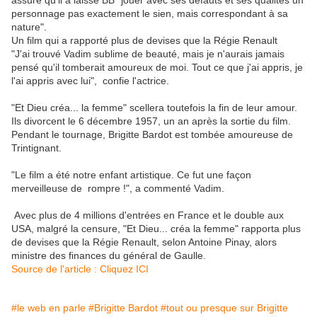
assure qu'il a laissé BB "jouer avec ses défauts et ses qualités un
personnage pas exactement le sien, mais correspondant à sa
nature".
Un film qui a rapporté plus de devises que la Régie Renault
"J'ai trouvé Vadim sublime de beauté, mais je n'aurais jamais
pensé qu'il tomberait amoureux de moi. Tout ce que j'ai appris, je
l'ai appris avec lui", confie l'actrice.
"Et Dieu créa... la femme" scellera toutefois la fin de leur amour.
Ils divorcent le 6 décembre 1957, un an après la sortie du film.
Pendant le tournage, Brigitte Bardot est tombée amoureuse de
Trintignant.
"Le film a été notre enfant artistique. Ce fut une façon
merveilleuse de rompre !", a commenté Vadim.
Avec plus de 4 millions d'entrées en France et le double aux
USA, malgré la censure, "Et Dieu... créa la femme" rapporta plus
de devises que la Régie Renault, selon Antoine Pinay, alors
ministre des finances du général de Gaulle.
Source de l'article : Cliquez ICI
#le web en parle
#Brigitte Bardot
#tout ou presque sur Brigitte