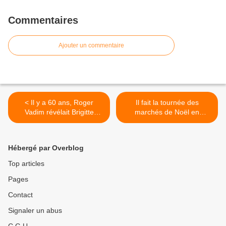
Commentaires
Ajouter un commentaire
< Il y a 60 ans, Roger
Il fait la tournée des
Vadim révélait Brigitte
marchés de Noël en
Bardot dans "Et Dieu…créa
exhibant un ours et fait
la femme"...
scandale ! >
Hébergé par Overblog
Top articles
Pages
Contact
Signaler un abus