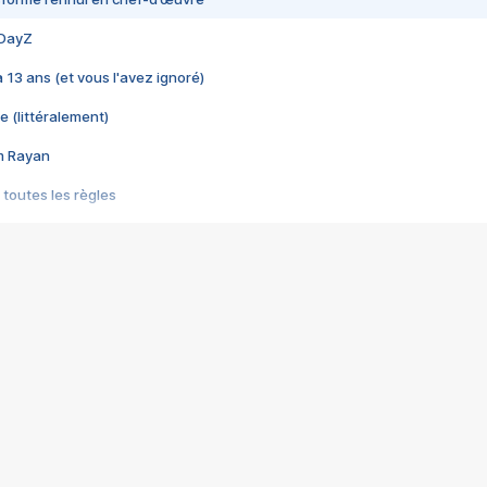
 DayZ
 a 13 ans (et vous l'avez ignoré)
e (littéralement)
im Rayan
 toutes les règles
s les jeux vidéo
us choquant de Rockstar ? - Le scandale BULLY
e plus moche de Steam
du RÊVE tourne au CAUCHEMAR
pendant 8 heures
it… à tort
umiliés par un jeu vidéo