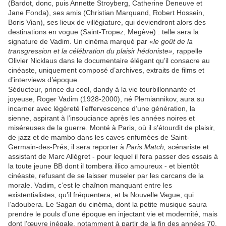
(Bardot, donc, puis Annette Stroyberg, Catherine Deneuve et
Jane Fonda), ses amis (Christian Marquand, Robert Hossein,
Boris Vian), ses lieux de villégiature, qui deviendront alors des
destinations en vogue (Saint-Tropez, Megève) : telle sera la
signature de Vadim. Un cinéma marqué par «
le goût de la
transgression et la célébration du plaisir hédoniste»,
rappelle
Olivier Nicklaus dans le documentaire élégant qu’il consacre au
cinéaste, uniquement composé d’archives, extraits de films et
d’interviews d’époque.
Séducteur, prince du cool, dandy à la vie tourbillonnante et
joyeuse, Roger Vadim (1928-2000), né Plemiannikov, aura su
incarner avec légèreté l’effervescence d’une génération, la
sienne, aspirant à l’insouciance après les années noires et
miséreuses de la guerre. Monté à Paris, où il s’étourdit de plaisir,
de jazz et de mambo dans les caves enfumées de Saint-
Germain-des-Prés, il sera reporter à
Paris Match,
scénariste et
assistant de Marc Allégret - pour lequel il fera passer des essais à
la toute jeune BB dont il tombera illico amoureux - et bientôt
cinéaste, refusant de se laisser museler par les carcans de la
morale. Vadim, c’est le chaînon manquant entre les
existentialistes, qu’il fréquentera, et la Nouvelle Vague, qui
l’adoubera. Le Sagan du cinéma, dont la petite musique saura
prendre le pouls d’une époque en injectant vie et modernité, mais
dont l’œuvre inégale, notamment à partir de la fin des années 70,