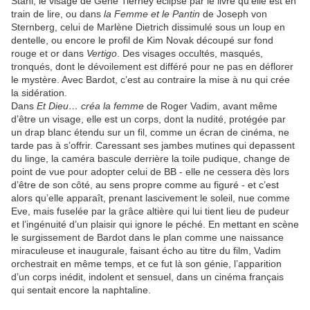
Stahl, le visage de Gene Tierney éclipsé par le livre qu’elle est en
train de lire, ou dans
la Femme et le Pantin
de Joseph von
Sternberg, celui de Marlène Dietrich dissimulé sous un loup en
dentelle, ou encore le profil de Kim Novak découpé sur fond
rouge et or dans
Vertigo
. Des visages occultés, masqués,
tronqués, dont le dévoilement est différé pour ne pas en déflorer
le mystère. Avec Bardot, c’est au contraire la mise à nu qui crée
la sidération.
Dans
Et Dieu… créa la femme
de Roger Vadim, avant même
d’être un visage, elle est un corps, dont la nudité, protégée par
un drap blanc étendu sur un fil, comme un écran de cinéma, ne
tarde pas à s’offrir. Caressant ses jambes mutines qui depassent
du linge, la caméra bascule derrière la toile pudique, change de
point de vue pour adopter celui de BB - elle ne cessera dès lors
d’être de son côté, au sens propre comme au figuré - et c’est
alors qu’elle apparaît, prenant lascivement le soleil, nue comme
Eve, mais fuselée par la grâce altière qui lui tient lieu de pudeur
et l’ingénuité d’un plaisir qui ignore le péché. En mettant en scène
le surgissement de Bardot dans le plan comme une naissance
miraculeuse et inaugurale, faisant écho au titre du film, Vadim
orchestrait en même temps, et ce fut là son génie, l’apparition
d’un corps inédit, indolent et sensuel, dans un cinéma français
qui sentait encore la naphtaline.