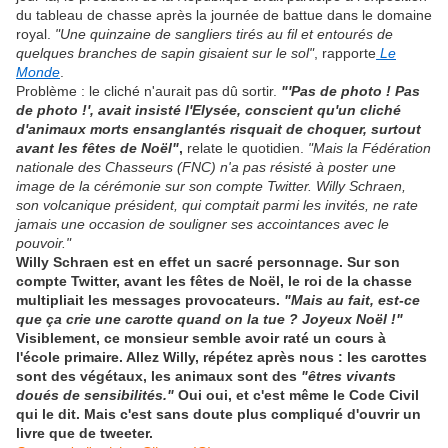
du tableau de chasse après la journée de battue dans le domaine
royal.
"Une quinzaine de sangliers tirés au fil et entourés de
quelques branches de sapin gisaient sur le sol"
, rapporte
Le
Monde
.
Problème : le cliché n'aurait pas dû sortir.
"'Pas de photo ! Pas
de photo !', avait insisté l'Elysée, conscient qu'un cliché
d'animaux morts ensanglantés risquait de choquer, surtout
avant les fêtes de Noël"
,
relate le quotidien.
"Mais la Fédération
nationale des Chasseurs (FNC) n'a pas résisté à poster une
image de la cérémonie sur son compte Twitter. Willy Schraen,
son volcanique président, qui comptait parmi les invités, ne rate
jamais une occasion de souligner ses accointances avec le
pouvoir."
Willy Schraen est en effet un sacré personnage. Sur son
compte Twitter, avant les fêtes de Noël, le roi de la chasse
multipliait les messages provocateurs.
"Mais au fait, est-ce
que ça crie une carotte quand on la tue ? Joyeux Noël !"
Visiblement, ce monsieur semble avoir raté un cours à
l'école primaire. Allez Willy, répétez après nous : les carottes
sont des végétaux, les animaux sont des
"êtres vivants
doués de sensibilités."
Oui oui, et c'est même le Code Civil
qui le dit. Mais c'est sans doute plus compliqué d'ouvrir un
livre que de tweeter.