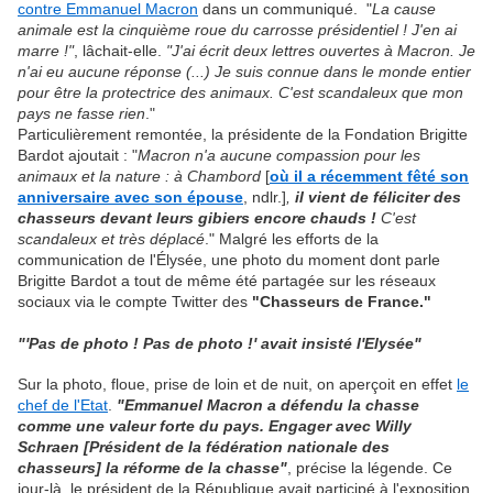
contre Emmanuel Macron
dans un communiqué. "
La cause
animale est la cinquième roue du carrosse présidentiel ! J'en ai
marre !"
, lâchait-elle.
"J'ai écrit deux lettres ouvertes à Macron. Je
n'ai eu aucune réponse (...) Je suis connue dans le monde entier
pour être la protectrice des animaux. C'est scandaleux que mon
pays ne fasse rien
."
Particulièrement remontée, la présidente de la Fondation Brigitte
Bardot ajoutait : "
Macron n'a aucune compassion pour les
animaux et la nature : à Chambord
[
où il a
récemment
fêté son
anniversaire avec son épouse
, ndlr.]
,
il vient de féliciter des
chasseurs devant leurs gibiers encore chauds !
C'est
scandaleux et très déplacé
." Malgré les efforts de la
communication de l'Élysée, une photo du moment dont parle
Brigitte Bardot a tout de même été partagée sur les réseaux
sociaux via le compte Twitter des
"Chasseurs de France."
"'Pas de photo ! Pas de photo !' avait insisté l'Elysée"
Sur la photo, floue, prise de loin et de nuit, on aperçoit en effet
le
chef de l'Etat
.
"Emmanuel Macron a défendu la chasse
comme une valeur forte du pays. Engager avec Willy
Schraen
[Président de la fédération nationale des
chasseurs] la réforme de la chasse"
, précise la légende. Ce
jour-là, le président de la République avait participé à l'exposition