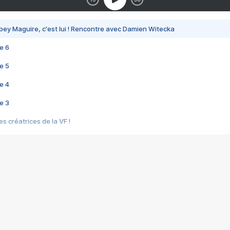
bey Maguire, c'est lui ! Rencontre avec Damien Witecka
e 6
e 5
e 4
e 3
s créatrices de la VF !
e 2
e 1
e Mektoub My Love arrive enfin ! Rencontre avec Shaïn Boumedine et Sal
i : après Toni en famille
elle réalise le bouleversant Dites lui que je l'aime