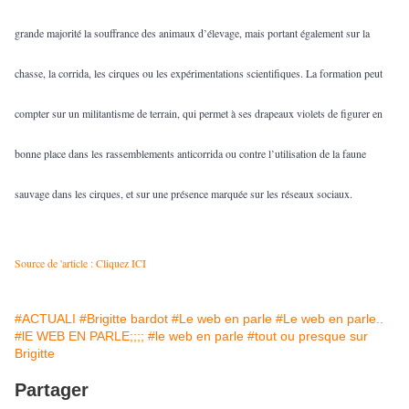
grande majorité la souffrance des animaux d’élevage, mais portant également sur la
chasse, la corrida, les cirques ou les expérimentations scientifiques. La formation peut
compter sur un militantisme de terrain, qui permet à ses drapeaux violets de figurer en
bonne place dans les rassemblements anticorrida ou contre l’utilisation de la faune
sauvage dans les cirques, et sur une présence marquée sur les réseaux sociaux.
Source de 'article : Cliquez ICI
#ACTUALI
#Brigitte bardot
#Le web en parle
#Le web en parle..
#lE WEB EN PARLE;;;;
#le web en parle
#tout ou presque sur
Brigitte
Partager