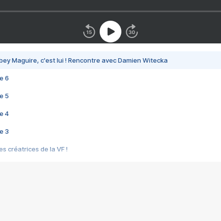
bey Maguire, c'est lui ! Rencontre avec Damien Witecka
e 6
e 5
e 4
e 3
s créatrices de la VF !
e 2
e 1
e Mektoub My Love arrive enfin ! Rencontre avec Shaïn Boumedine et Sal
i : après Toni en famille