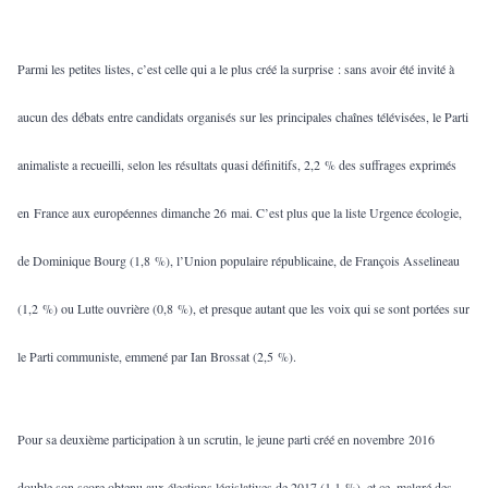
Parmi les petites listes, c’est celle qui a le plus créé la surprise : sans avoir été invité à
aucun des débats entre candidats organisés sur les principales chaînes télévisées, le Parti
animaliste a recueilli, selon les résultats quasi définitifs, 2,2 % des suffrages exprimés
en France aux européennes dimanche 26 mai. C’est plus que la liste Urgence écologie,
de Dominique Bourg (1,8 %), l’Union populaire républicaine, de François Asselineau
(1,2 %) ou Lutte ouvrière (0,8 %), et presque autant que les voix qui se sont portées sur
le Parti communiste, emmené par Ian Brossat (2,5 %).
Pour sa deuxième participation à un scrutin, le jeune parti créé en novembre 2016
double son score obtenu aux élections législatives de 2017 (1,1 %), et ce, malgré des