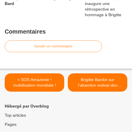
Bard
Commentaires
Ajouter un commentaire
< SOS Amazonie !
Brigitte Bardot sur
mobilisation mondiale !
l'abandon estival des
animaux de compagnie :
"Notre société est robotisée
et vide de l’essentielle
Hébergé par Overblog
miséricorde" >
Top articles
Pages