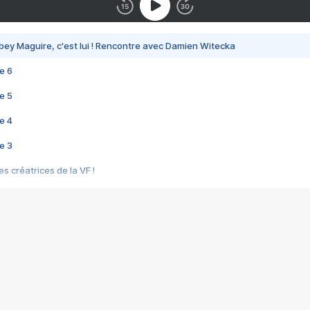
bey Maguire, c'est lui ! Rencontre avec Damien Witecka
e 6
e 5
e 4
e 3
s créatrices de la VF !
e 2
e 1
e Mektoub My Love arrive enfin ! Rencontre avec Shaïn Boumedine et Sal
i : après Toni en famille
elle réalise le bouleversant Dites lui que je l'aime