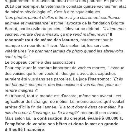
régulièrement retrouvés au beau milieu des pâtures. En janvier
2019 par exemple, la vétérinaire constate quinze vaches "en état
de misère physiologique", c'est à dire squelettiques.
"Les photos parlent d'elles même : il y a clairement souffrance
animale et maltraitance"
estime l'avocate de la fondation Brigitte
Bardot, partie civile au procès. L'éleveur se défend :
"J'aime mes
vaches. Perdre des animaux, ça me rend malheureux !"
Il
reconnaît tout de même des lacunes,
notamment sur le
manque de nourriture l'hiver. Mais selon lui, les services
vétérinaires
"ne prennent jamais de photo quand les abreuvoirs
sont remplis."
Le troupeau confié à des associations
Pour expliquer le nombre important de vaches mortes, il évoque
des voisins qui lui en veulent : des gens avec des capuches
auraient été vus dans ses parcelles. La juge l'interrompt :
"Et ils
ont fait quoi, ces gens, des liposuccions à vos vaches pour les
rendre maigres ?"
Au tribunal, tout le monde est d'accord, même son avocat : cet
agriculteur doit changer de métier. Lui-même assure qu'il voulait
arrêter d'ici la fin de l'année
. "Il a tout donné dans ce métier, il a
mis du cœur à l'ouvrage, ça l'a aveuglé"
reconnaît son avocat.
Mais selon lui,
la confiscation du cheptel, évalué à 80.000 €,
l’empêche de vendre ses bêtes et donc le met en grande
difficulté financière
.