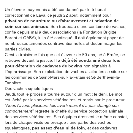
Un éleveur mayennais a été condamné par le tribunal
correctionnel de Laval ce jeudi 22 août, notamment pour
privation de nourriture ou d'abreuvement et privation de
soin sur ses animaux
. Son troupeau d'une centaine de vaches,
confié depuis mai à deux associations (la Fondation Brigitte
Bardot et OABA), lui a été confisqué. Il doit également payer de
nombreuses amendes contraventionnelles et dédommager les
parties civiles.
C'est la troisième fois que cet éleveur de 50 ans, né à Ernée, se
retrouve devant la justice.
Il a déjà été condamné deux fois
pour détention de cadavres de bovins
non signalés à
l’équarrissage. Son exploitation de vaches allaitantes se situe sur
les communes de Saint-Mars-sur-la-Futaie et St-Berthevin-la-
Tannière.
Des vaches squelettiques
Jeudi, tout le procès a tourné autour d'un mot : le déni. Le mot
est lâché par les services vétérinaires, et repris par le procureur.
"Nous l'avons plusieurs fois averti mais il n'a pas changé son
comportement"
regrette la cheffe du service protection animale
des services vétérinaires. Ses équipes dressent le même constat,
lors de chaque visite ou presque : une partie des vaches
squelettiques,
pas assez d'eau ni de foin
, et des cadavres