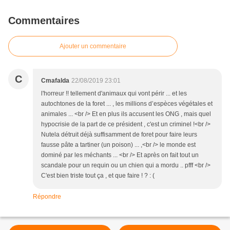
Commentaires
Ajouter un commentaire
C
Cmafalda
22/08/2019 23:01
l'horreur !! tellement d'animaux qui vont périr ... et les
autochtones de la foret ... , les millions d’espèces végétales et
animales ... <br /> Et en plus ils accusent les ONG , mais quel
hypocrisie de la part de ce président , c'est un criminel !<br />
Nutela détruit déjà suffisamment de foret pour faire leurs
fausse pâte a tartiner (un poison) ... ,<br /> le monde est
dominé par les méchants ... <br /> Et après on fait tout un
scandale pour un requin ou un chien qui a mordu .. pfff <br />
C'est bien triste tout ça , et que faire ! ? : (
Répondre