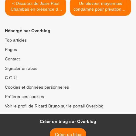
< Discours de Jean-Paul
Un éleveur mayennais
Chambas en présence de
condamné pour privation de
Geneviève Darrieussecq
nourriture et de soins, son
"Sinistre" de notre
troupeau confisqué >
gouvernement !
Hébergé par Overblog
Top articles
Pages
Contact
Signaler un abus
C.G.U.
Cookies et données personnelles
Préférences cookies
Voir le profil de Ricard Bruno sur le portail Overblog
Créer un blog sur Overblog
Créer un blog