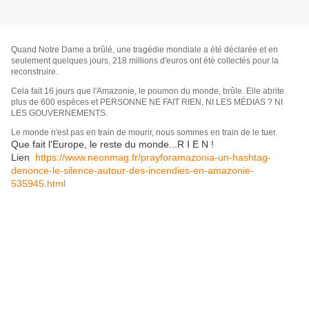
Quand Notre Dame a brûlé, une tragédie mondiale a été déclarée et en
seulement quelques jours, 218 millions d'euros ont été collectés pour la
reconstruire.
Cel
a fait 16 jours que l'Amazonie, le poumon du monde, brûle. Elle abrite
plus de 600 espèces et PERSONNE NE FAIT RIEN, NI LES MÉDIAS ? NI
LES GOUVERNEMENTS.
Le monde n'est pas en train de mourir, nous sommes en train de le tuer.
Que fait l'Europe, le reste du monde...R I E N !
Lien
https://www.neonmag.fr/prayforamazonia-un-hashtag-
denonce-le-silence-autour-des-incendies-en-amazonie-
535945.html