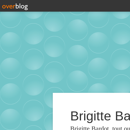
Brigitte Ba
Brigitte Bardot, tout o