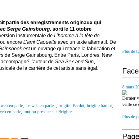
ait partie des enregistrements originaux qui
vec Serge Gainsbourg,
sorti le 11 otobre
version instrumentale de
L'homme à la tête de
ou encore
L’ami Caouette
avec un texte alternatif. De
Gainsbook
est un ouvrage qui retrace la fabrication et
Plus de t
urs de Serge Gainsbourg. Entre Paris, Londres, New
nt accompagné l’auteur de
Sea Sex and Sun
,
icale de la carrière de cet artiste sans égal.
Face
8 mars 2
Dernier v
veille ce
 web en parle
,
Le web en parle..
,
brigitte Bardot
,
brigitte bardot
,
web en parle
,
tout ou presque sur Brigitte
Plus de p
Page