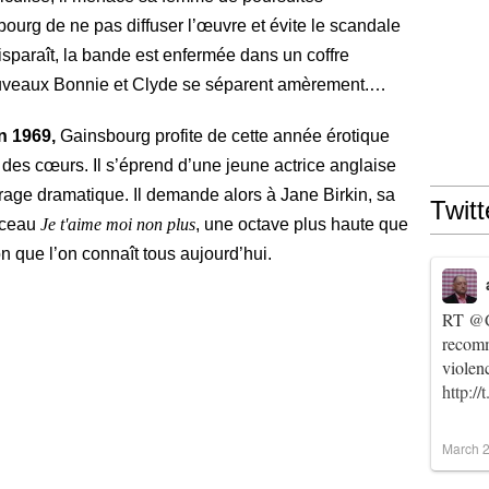
sbourg de ne pas diffuser l’œuvre et évite le scandale
isparaît, la bande est enfermée dans un coffre
nouveaux Bonnie et Clyde se séparent amèrement.…
n 1969,
Gainsbourg profite de cette année érotique
 des cœurs. Il s’éprend d’une jeune actrice anglaise
trage dramatique. Il demande alors à Jane Birkin, sa
Twitt
orceau
Je t'aime moi non plus
, une octave plus haute que
on que l’on connaît tous aujourd’hui.
RT
@C
recomm
violen
http:/
March 2