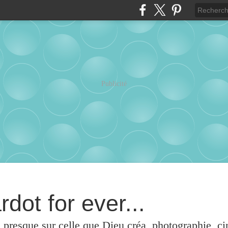
Publicité
rdot for ever...
u presque sur celle que Dieu créa, photographie, c