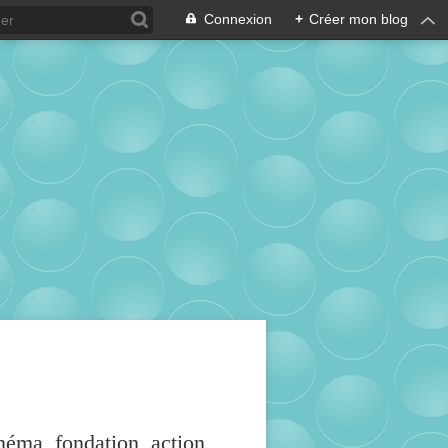
Connexion
+
Créer mon blog
inéma, fondation, action