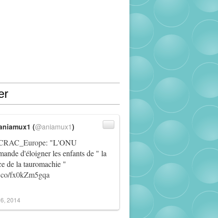
er
aniamux1 (
@aniamux1
)
RAC_Europe
: "L'ONU
ande d'éloigner les enfants de " la
ce de la tauromachie "
/t.co/fx0kZm5gqa
6, 2014