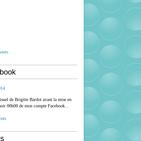
weets
book
014
isuel de Brigitte Bardot avant la mise en
 soir 00h00 de mon compte Facebook...
osts
s