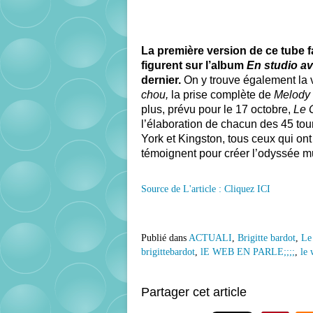
La première version de ce tube f
figurent sur l’album
En studio a
dernier.
On y trouve également la 
chou,
la prise complète de
Melody
plus, prévu pour le 17 octobre,
Le 
l’élaboration de chacun des 45 to
York et Kingston, tous ceux qui o
témoignent pour créer l’odyssée mus
Source de L'article : Cliquez ICI
Publié dans
ACTUALI
,
Brigitte bardot
,
Le
brigittebardot
,
lE WEB EN PARLE;;;;
,
le 
Partager cet article