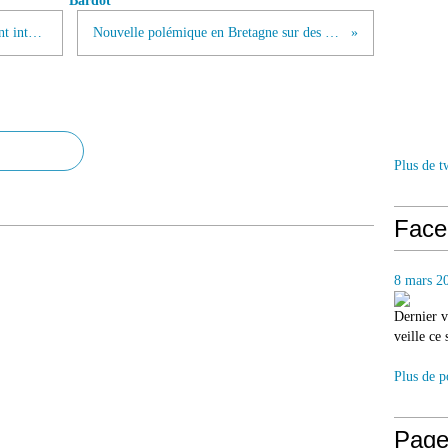
Bardot
Gainsbourg et Bardot : l’enregistrement interdit refait surface
Nouvelle polémique en Bretagne sur des élevages de veaux
Plus de t
Face
8 mars 2
Dernier v
veille ce
Plus de p
Page