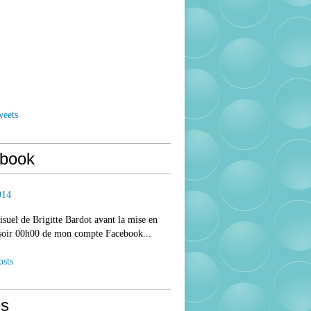
weets
book
014
isuel de Brigitte Bardot avant la mise en
 soir 00h00 de mon compte Facebook...
osts
s