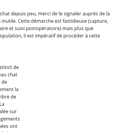
hat depuis peu, merci de le signaler auprès de la
e inutile. Cette démarche est fastidieuse (capture,
naire et suivi postopératoire) mais plus que
population, il est impératif de procéder à cette
stinct de
eau chat
n de
nement la
ombre de
 La
alée sur
angements
nées ont