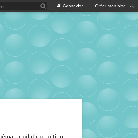
Connexion
+
Créer mon blog
inéma, fondation, action