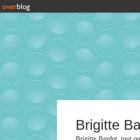
Brigitte Ba
Brigitte Bardot, tout o