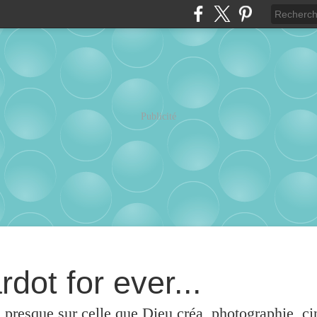
Publicité
rdot for ever...
u presque sur celle que Dieu créa, photographie, c