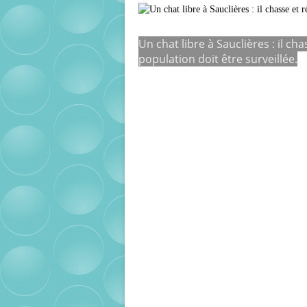
Un chat libre à Sauclières : il ch
population doit être surveillée.