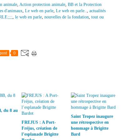
on animale
,
Action protection animale
,
BB et la Protection
res d'animaux
,
Le web en parle
,
Le web en parle..
,
actualités
LE;;;;
,
le web en parle
,
nouvelles de la fondation
,
tout ou
post
0
, du 8 au
Saint Tropez inaugure
FREJUS : A Port-
une rétrospective en
Fréjus, création de
hommage à Brigitte
l’esplanade Brigitte
Bard