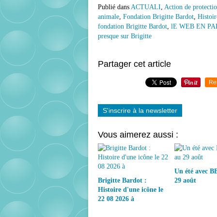
Publié dans
ACTUALI
,
Action de protecti
animale
,
Fondation Brigitte Bardot
,
Histoi
fondation Brigitte Bardot
,
lE WEB EN PAR
presque sur Brigitte
Partager cet article
Re
S'inscrire à la newsletter
Vous aimerez aussi :
Un été avec BB
Brigitte Bardot :
29 août
Histoire d'une icône le
22 08 2026 à