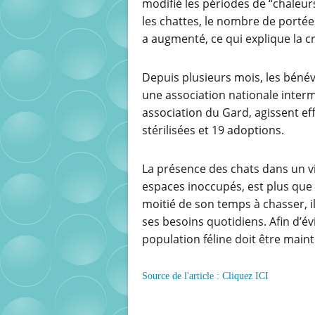
modifié les périodes de “chaleur
les chattes, le nombre de portée
a augmenté, ce qui explique la 
Depuis plusieurs mois, les bénév
une association nationale interm
association du Gard, agissent e
stérilisées et 19 adoptions.
La présence des chats dans un vi
espaces inoccupés, est plus que 
moitié de son temps à chasser, i
ses besoins quotidiens. Afin d’évi
population féline doit être main
Source de l'article : Cliquez ICI