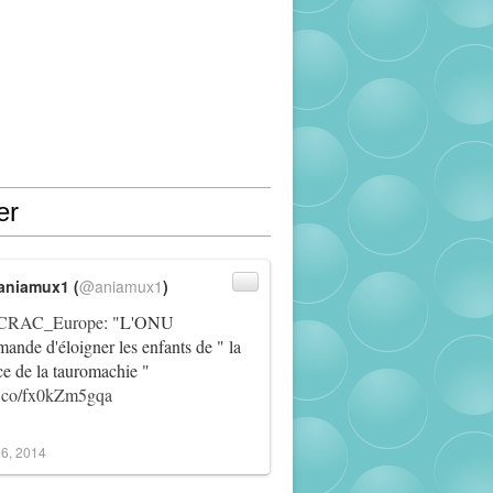
er
aniamux1 (
@aniamux1
)
RAC_Europe
: "L'ONU
ande d'éloigner les enfants de " la
ce de la tauromachie "
/t.co/fx0kZm5gqa
6, 2014