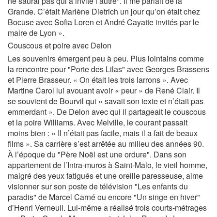
ne saurai pas qui a invité l’autre". Il me parlait de la
Grande. C’était Marlène Dietrich un jour qu’on était chez
Bocuse avec Sofia Loren et André Cayatte invités par le
maire de Lyon ».
Couscous et poire avec Delon
Les souvenirs émergent peu à peu. Plus lointains comme
la rencontre pour "Porte des Lilas" avec Georges Brassens
et Pierre Brasseur. « On était les trois larrons ». Avec
Martine Carol lui avouant avoir « peur » de René Clair. Il
se souvient de Bourvil qui « savait son texte et n’était pas
emmerdant ». De Delon avec qui il partageait le couscous
et la poire Williams. Avec Melville, le courant passait
moins bien : « Il n’était pas facile, mais il a fait de beaux
films ». Sa carrière s’est arrêtée au milieu des années 90.
À l’époque du "Père Noël est une ordure". Dans son
appartement de l’Intra-muros à Saint-Malo, le vieil homme,
malgré des yeux fatigués et une oreille paresseuse, aime
visionner sur son poste de télévision "Les enfants du
paradis" de Marcel Carné ou encore "Un singe en hiver"
d’Henri Verneuil. Lui-même a réalisé trois courts-métrages