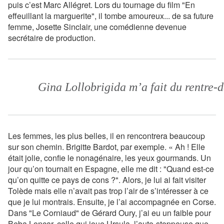
puis c’est Marc Allégret. Lors du tournage du film "En
effeuillant la marguerite", il tombe amoureux... de sa future
femme, Josette Sinclair, une comédienne devenue
secrétaire de production.
Gina Lollobrigida m’a fait du rentre-
Les femmes, les plus belles, il en rencontrera beaucoup
sur son chemin. Brigitte Bardot, par exemple. « Ah ! Elle
était jolie, confie le nonagénaire, les yeux gourmands. Un
jour qu’on tournait en Espagne, elle me dit : "Quand est-ce
qu’on quitte ce pays de cons ?". Alors, je lui ai fait visiter
Tolède mais elle n’avait pas trop l’air de s’intéresser à ce
que je lui montrais. Ensuite, je l’ai accompagnée en Corse.
Dans "Le Corniaud" de Gérard Oury, j’ai eu un faible pour
Beba Loncar, celle qui joue Ursula, l’auto-stoppeuse que