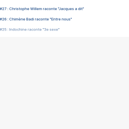
#27 : Christophe Willem raconte "Jacques a dit"
#26 : Chimène Badi raconte "Entre nous"
#25 : Indochine raconte "3e sexe"
#24 : Zaho raconte "C'est chelou"
#23 : Patrick Bruel raconte "Au café des délices"
#22 : Kyo raconte "Le chemin"
#21 : Nolwenn Leroy raconte "Cassé"
#20 : Patrick Hernandez raconte "Born to be alive"
#19 : Lorie raconte "Près de moi"
#18 : Michael Jones raconte "A nos actes manqués" (avec Jean-Jacque
#17 : Khaled raconte "Aïcha"
#16 : Corneille raconte "Parce qu'on vient de loin"