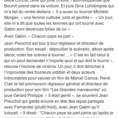
Bourvil prend dans sa voiture. Et puis Gina Lollobrigida qui
m’a fait du rentre-dedans ». Il a aussi vu tourner Michèle
Morgan, « une femme cultivée, jolie et gentille ». « Un jour,
elle m’a dit que toutes les femmes qui ont tourné avec
Gabin sont devenues folles de lui ».
Avec Gabin, « Chacun paye sa part »
Jean Pieuchot est tour à tour régisseur et directeur de
production. Son travail : dépouiller le scénario, décor après
décor, noter les scènes à tourner… « C’est en fait celui à
qui on peut demander n’importe quoi et qui doit le fournir »,
résume l’homme de cinéma. Un jour, il doit dénicher à
l’improviste des fourreurs yiddish et deux acteurs
introuvables pour sauver un film de Marcel Camus. René
Clair le fait promouvoir régisseur général et directeur de
production pour son film "Les Grandes manœuvres" où
joue Gérard Philippe. « Il était gentil », se souvient Jean
Pieuchot qui garde encore en tête des repas partagés
avec Fernandel (plutôt froid), avec Jean Gabin qu’il
tutoyait. « Il disait : "Chacun paye sa part parce qu’après je