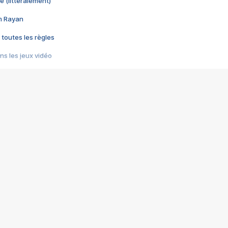
e (littéralement)
im Rayan
 toutes les règles
s les jeux vidéo
us choquant de Rockstar ? - Le scandale BULLY
e plus moche de Steam
du RÊVE tourne au CAUCHEMAR
pendant 8 heures
it… à tort
umiliés par un jeu vidéo
ire - Final Fantasy 8
ti un empire - Age of Empires
story DOFUS