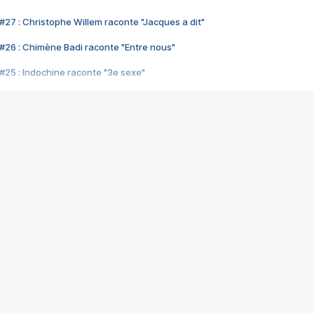
#27 : Christophe Willem raconte "Jacques a dit"
#26 : Chimène Badi raconte "Entre nous"
#25 : Indochine raconte "3e sexe"
#24 : Zaho raconte "C'est chelou"
#23 : Patrick Bruel raconte "Au café des délices"
#22 : Kyo raconte "Le chemin"
#21 : Nolwenn Leroy raconte "Cassé"
#20 : Patrick Hernandez raconte "Born to be alive"
#19 : Lorie raconte "Près de moi"
#18 : Michael Jones raconte "A nos actes manqués" (avec Jean-Jacque
#17 : Khaled raconte "Aïcha"
#16 : Corneille raconte "Parce qu'on vient de loin"