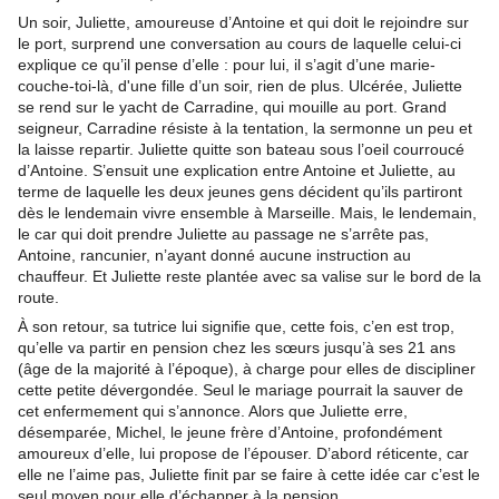
Un soir, Juliette, amoureuse d’Antoine et qui doit le rejoindre sur
le port, surprend une conversation au cours de laquelle celui-ci
explique ce qu’il pense d’elle : pour lui, il s’agit d’une marie-
couche-toi-là, d'une fille d’un soir, rien de plus. Ulcérée, Juliette
se rend sur le yacht de Carradine, qui mouille au port. Grand
seigneur, Carradine résiste à la tentation, la sermonne un peu et
la laisse repartir. Juliette quitte son bateau sous l’oeil courroucé
d’Antoine. S’ensuit une explication entre Antoine et Juliette, au
terme de laquelle les deux jeunes gens décident qu’ils partiront
dès le lendemain vivre ensemble à Marseille. Mais, le lendemain,
le car qui doit prendre Juliette au passage ne s’arrête pas,
Antoine, rancunier, n’ayant donné aucune instruction au
chauffeur. Et Juliette reste plantée avec sa valise sur le bord de la
route.
À son retour, sa tutrice lui signifie que, cette fois, c’en est trop,
qu’elle va partir en pension chez les sœurs jusqu’à ses 21 ans
(âge de la majorité à l’époque), à charge pour elles de discipliner
cette petite dévergondée. Seul le mariage pourrait la sauver de
cet enfermement qui s’annonce. Alors que Juliette erre,
désemparée, Michel, le jeune frère d’Antoine, profondément
amoureux d’elle, lui propose de l’épouser. D’abord réticente, car
elle ne l’aime pas, Juliette finit par se faire à cette idée car c’est le
seul moyen pour elle d’échapper à la pension.