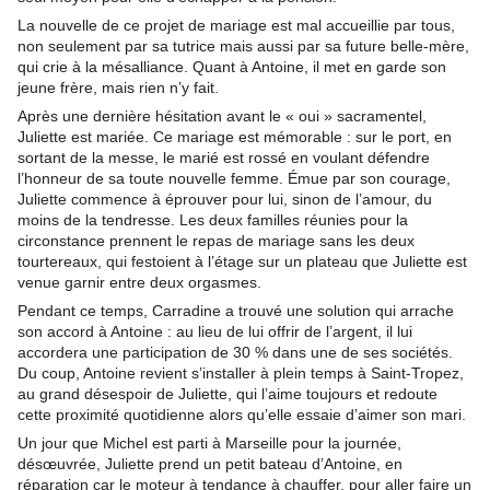
La nouvelle de ce projet de mariage est mal accueillie par tous,
non seulement par sa tutrice mais aussi par sa future belle-mère,
qui crie à la mésalliance. Quant à Antoine, il met en garde son
jeune frère, mais rien n’y fait.
Après une dernière hésitation avant le « oui » sacramentel,
Juliette est mariée. Ce mariage est mémorable : sur le port, en
sortant de la messe, le marié est rossé en voulant défendre
l’honneur de sa toute nouvelle femme. Émue par son courage,
Juliette commence à éprouver pour lui, sinon de l’amour, du
moins de la tendresse. Les deux familles réunies pour la
circonstance prennent le repas de mariage sans les deux
tourtereaux, qui festoient à l’étage sur un plateau que Juliette est
venue garnir entre deux orgasmes.
Pendant ce temps, Carradine a trouvé une solution qui arrache
son accord à Antoine : au lieu de lui offrir de l’argent, il lui
accordera une participation de 30 % dans une de ses sociétés.
Du coup, Antoine revient s’installer à plein temps à Saint-Tropez,
au grand désespoir de Juliette, qui l’aime toujours et redoute
cette proximité quotidienne alors qu’elle essaie d’aimer son mari.
Un jour que Michel est parti à Marseille pour la journée,
désœuvrée, Juliette prend un petit bateau d’Antoine, en
réparation car le moteur à tendance à chauffer, pour aller faire un