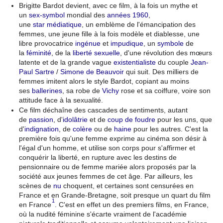
Brigitte Bardot devient, avec ce film, à la fois un mythe et
un
sex-symbol
mondial des
années 1960
,
une
star
médiatique
, un emblème de l'émancipation des
femmes, une jeune fille à la fois modèle et diablesse, une
libre provocatrice
ingénue
et
impudique
, un
symbole
de
la
féminité
, de la
liberté sexuelle
, d'une révolution des mœurs
latente et de la grande vague
existentialiste
du couple
Jean-
Paul Sartre
/
Simone de Beauvoir
qui suit. Des milliers de
femmes imitent alors le style Bardot, copiant au moins
ses
ballerines
, sa robe de
Vichy
rose et sa coiffure, voire son
attitude face à la sexualité.
Ce film déchaîne des cascades de sentiments, autant
de
passion
, d'
idolâtrie
et de
coup de foudre
pour les uns, que
d'
indignation
, de
colère
ou de
haine
pour les autres. C'est la
première fois qu'une femme exprime au cinéma son désir à
l'égal d'un homme, et utilise son corps pour s'affirmer et
conquérir la liberté, en rupture avec les destins de
pensionnaire ou de femme mariée alors proposés par la
société aux jeunes femmes de cet âge. Par ailleurs, les
scènes de
nu
choquent, et certaines sont censurées en
France et en Grande-Bretagne, soit presque un quart du film
1
en France
. C'est en effet un des premiers films, en France,
où la nudité féminine s'écarte vraiment de l'académie