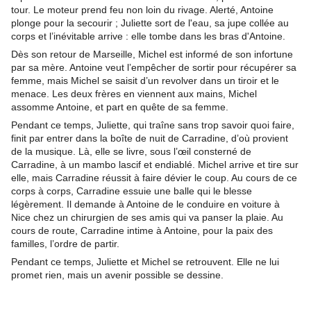
tour. Le moteur prend feu non loin du rivage. Alerté, Antoine
plonge pour la secourir ; Juliette sort de l'eau, sa jupe collée au
corps et l’inévitable arrive : elle tombe dans les bras d'Antoine.
Dès son retour de Marseille, Michel est informé de son infortune
par sa mère. Antoine veut l’empêcher de sortir pour récupérer sa
femme, mais Michel se saisit d’un revolver dans un tiroir et le
menace. Les deux frères en viennent aux mains, Michel
assomme Antoine, et part en quête de sa femme.
Pendant ce temps, Juliette, qui traîne sans trop savoir quoi faire,
finit par entrer dans la boîte de nuit de Carradine, d’où provient
de la musique. Là, elle se livre, sous l’œil consterné de
Carradine, à un mambo lascif et endiablé. Michel arrive et tire sur
elle, mais Carradine réussit à faire dévier le coup. Au cours de ce
corps à corps, Carradine essuie une balle qui le blesse
légèrement. Il demande à Antoine de le conduire en voiture à
Nice chez un chirurgien de ses amis qui va panser la plaie. Au
cours de route, Carradine intime à Antoine, pour la paix des
familles, l’ordre de partir.
Pendant ce temps, Juliette et Michel se retrouvent. Elle ne lui
promet rien, mais un avenir possible se dessine.