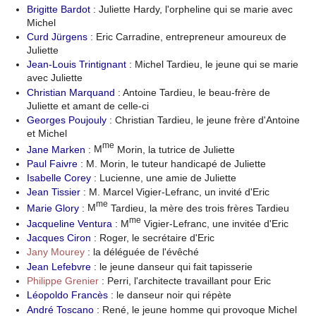
Brigitte Bardot
: Juliette Hardy, l'orpheline qui se marie avec
Michel
Curd Jürgens
: Eric Carradine, entrepreneur amoureux de
Juliette
Jean-Louis Trintignant
: Michel Tardieu, le jeune qui se marie
avec Juliette
Christian Marquand
: Antoine Tardieu, le beau-frère de
Juliette et amant de celle-ci
Georges Poujouly
: Christian Tardieu, le jeune frère d'Antoine
et Michel
me
Jane Marken
:
M
Morin, la tutrice de Juliette
Paul Faivre
: M. Morin, le tuteur handicapé de Juliette
Isabelle Corey
: Lucienne, une amie de Juliette
Jean Tissier
: M. Marcel Vigier-Lefranc, un invité d'Eric
me
Marie Glory
:
M
Tardieu, la mère des trois frères Tardieu
me
Jacqueline Ventura
:
M
Vigier-Lefranc, une invitée d'Eric
Jacques Ciron
: Roger, le secrétaire d'Eric
Jany Mourey
: la déléguée de l'évêché
Jean Lefebvre
: le jeune danseur qui fait tapisserie
Philippe Grenier
: Perri, l'architecte travaillant pour Eric
Léopoldo Francès
: le danseur noir qui répète
André Toscano
: René, le jeune homme qui provoque Michel