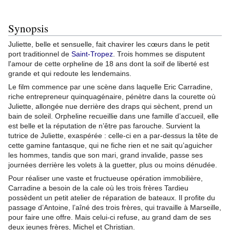
Synopsis
Juliette, belle et sensuelle, fait chavirer les cœurs dans le petit
port traditionnel de
Saint-Tropez
. Trois hommes se disputent
l'amour de cette orpheline de 18 ans dont la soif de liberté est
grande et qui redoute les lendemains.
Le film commence par une scène dans laquelle Eric Carradine,
riche entrepreneur quinquagénaire, pénètre dans la courette où
Juliette, allongée nue derrière des draps qui sèchent, prend un
bain de soleil. Orpheline recueillie dans une famille d’accueil, elle
est belle et la réputation de n’être pas farouche. Survient la
tutrice de Juliette, exaspérée : celle-ci en a par-dessus la tête de
cette gamine fantasque, qui ne fiche rien et ne sait qu’aguicher
les hommes, tandis que son mari, grand invalide, passe ses
journées derrière les volets à la guetter, plus ou moins dénudée.
Pour réaliser une vaste et fructueuse opération immobilière,
Carradine a besoin de la cale où les trois frères Tardieu
possèdent un petit atelier de réparation de bateaux. Il profite du
passage d’Antoine, l’aîné des trois frères, qui travaille à Marseille,
pour faire une offre. Mais celui-ci refuse, au grand dam de ses
deux jeunes frères, Michel et Christian.