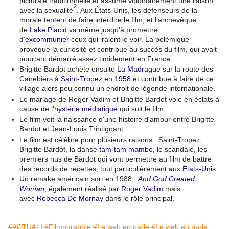
picturale traditionnelle et assume volontairement une liaison
2
avec la sexualité
. Aux États-Unis, les défenseurs de la
morale tentent de faire interdire le film, et l’archevêque
de
Lake Placid
va même jusqu’à promettre
d’
excommunier
ceux qui iraient le voir. La polémique
provoque la curiosité et contribue au succès du film, qui avait
pourtant démarré assez timidement en France.
Brigitte Bardot achète ensuite
La Madrague
sur la route des
Canebiers à
Saint-Tropez
en
1958
et contribue à faire de ce
village alors peu connu un endroit de légende internationale.
Le mariage de Roger Vadim et Brigitte Bardot vole en éclats à
cause de l'
hystérie
médiatique
qui suit le film.
Le film voit la naissance d'une histoire d'amour entre Brigitte
Bardot et Jean-Louis Trintignant.
Le film est célèbre pour plusieurs raisons : Saint-Tropez,
Brigitte Bardot, la danse
tam-tam
mambo
, le scandale, les
premiers nus de Bardot qui vont permettre au film de battre
des records de recettes, tout particulièrement aux
États-Unis
.
Un remake américain sort en 1988 :
And God Created
Woman
, également réalisé par
Roger Vadim
mais
avec
Rebecca De Mornay
dans le rôle principal.
#ACTUALI
#Filmographie
#Le web en parle
#Le web en parle..