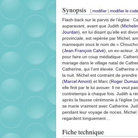
Synopsis
[
modifier
|
modifier le cod
Flash-back sur le parvis de l’église : C
auparavant, avant que Judith (
Michelin
Jourdan
), en lui disant qu’elle est di
provinciale, est repérée par Michel, am
mannequin sous le nom de « Chouchou 
(
Jean-François Calvé
), un ex-acteur. 
pour faire un coup médiatique. Catherin
mariage dans le village natal de Cathe
Catherine, qui l’ont élevée. Catherine
la nuit. Michel est contraint de prendre
(
Marcel Amont
) et Marc (
Roger Dumas
elle finit par le lui avouer. Il ne veut pa
contretemps à chaque fois. Judith a ré
après la fausse cérémonie à l’église (re
se marie vraiment avec Catherine. Judi
pendant leur voyage de noces. Michel r
regardent longuement…
Fiche technique