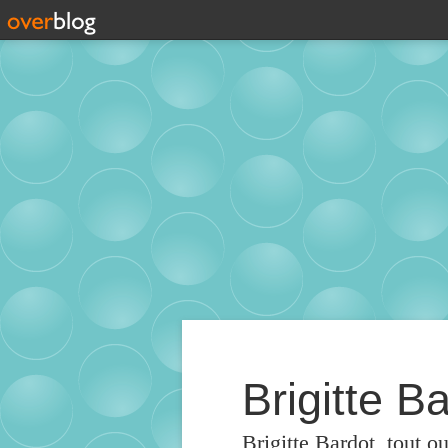
Brigitte Ba
Brigitte Bardot, tout o