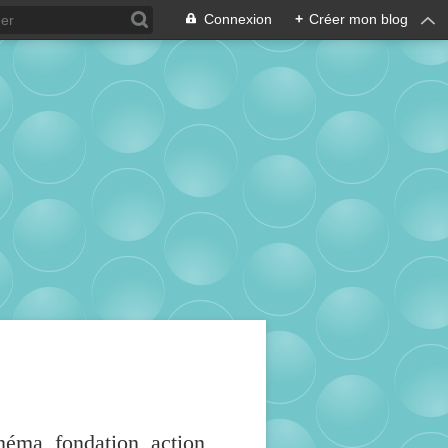
Connexion
+
Créer mon blog
inéma, fondation, action