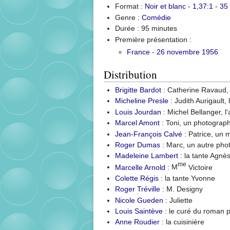
Format :
Noir et blanc
-
1,37:1
-
35
Genre :
Comédie
Durée : 95 minutes
Première présentation :
France
-
26 novembre 1956
Distribution
Brigitte Bardot
: Catherine Ravaud, 
Micheline Presle
: Judith Aurigault,
Louis Jourdan
: Michel Bellanger, l
Marcel Amont
: Toni, un photograph
Jean-François Calvé
: Patrice, un
Roger Dumas
: Marc, un autre pho
Madeleine Lambert
: la tante Agnè
me
Marcelle Arnold
:
M
Victoire
Colette Régis
: la tante Yvonne
Roger Tréville
: M. Designy
Nicole Gueden
: Juliette
Louis Saintève
: le curé du roman 
Anne Roudier
: la cuisinière