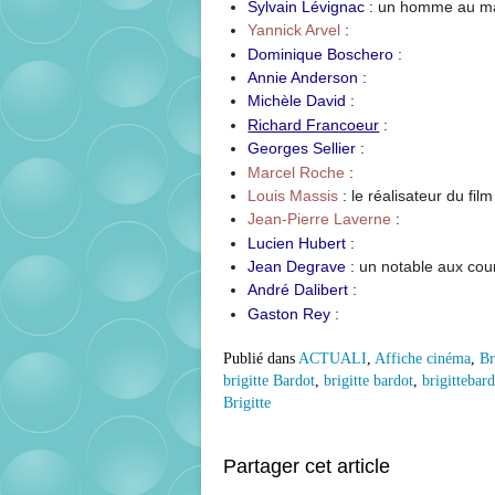
Sylvain Lévignac
: un homme au m
Yannick Arvel
:
Dominique Boschero
:
Annie Anderson
:
Michèle David
:
Richard Francoeur
:
Georges Sellier
:
Marcel Roche
:
Louis Massis
: le réalisateur du film
Jean-Pierre Laverne
:
Lucien Hubert
:
Jean Degrave
: un notable aux cou
André Dalibert
:
Gaston Rey
:
Publié dans
ACTUALI
,
Affiche cinéma
,
Br
brigitte Bardot
,
brigitte bardot
,
brigittebard
Brigitte
Partager cet article