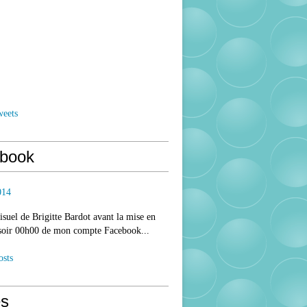
weets
book
014
isuel de Brigitte Bardot avant la mise en
 soir 00h00 de mon compte Facebook...
osts
s