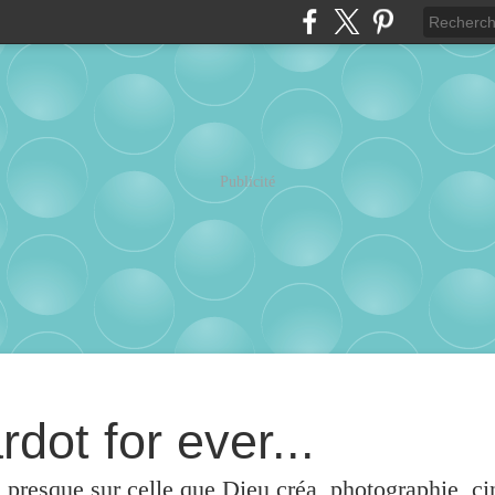
Publicité
rdot for ever...
u presque sur celle que Dieu créa, photographie, c