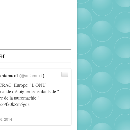
er
aniamux1 (
@aniamux1
)
RAC_Europe
: "L'ONU
ande d'éloigner les enfants de " la
ce de la tauromachie "
/t.co/fx0kZm5gqa
6, 2014