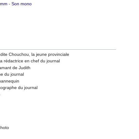
 mm
-
Son mono
dite Chouchou, la jeune provinciale
 la rédactrice en chef du journal
'amant de Judith
e du journal
 mannequin
tographe du journal
s
photo