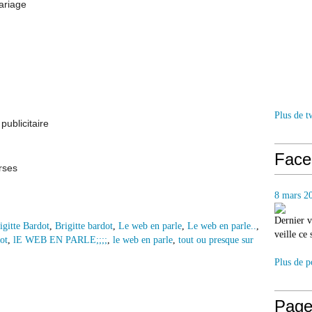
ariage
Plus de t
 publicitaire
Face
rses
8 mars 2
Dernier v
igitte Bardot
,
Brigitte bardot
,
Le web en parle
,
Le web en parle..
,
veille ce
ot
,
lE WEB EN PARLE;;;;
,
le web en parle
,
tout ou presque sur
Plus de p
Page