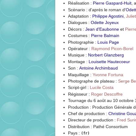
Réalisation :
Pierre Gaspard-Huit
, 
Scénario : d'après le roman d'
Odet
Adaptation :
Philippe Agostini
,
Julie
Dialogues :
Odette Joyeux
Décors :
Jean d'Eaubonne
et
Pier
Costumes :
Pierre Balmain
Photographie :
Louis Page
Opérateur :
Raymond Picon-Borel
Musique :
Norbert Glanzberg
Montage :
Louisette Hautecoeur
Son :
Antoine Archimbaud
Maquillage :
Yvonne Fortuna
Photographe de plateau :
Serge Be
Script-girl :
Lucile Costa
Régisseur :
Roger Descoffre
Tournage du
6 août
au
10 octobre
Production : Production Générale 
Chef de production :
Christine Gou
Directeur de production :
Fred Suri
Distribution : Pathé Consortium
Pays :
(fr)