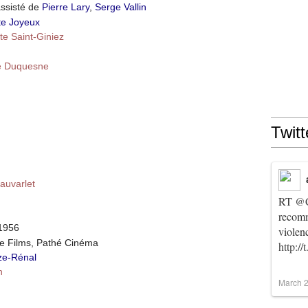
assisté de
Pierre Lary
,
Serge Vallin
te Joyeux
tte Saint-Giniez
re Duquesne
Twitt
auvarlet
RT
@C
recomm
 1956
violen
de Films, Pathé Cinéma
http:/
ze-Rénal
n
March 2