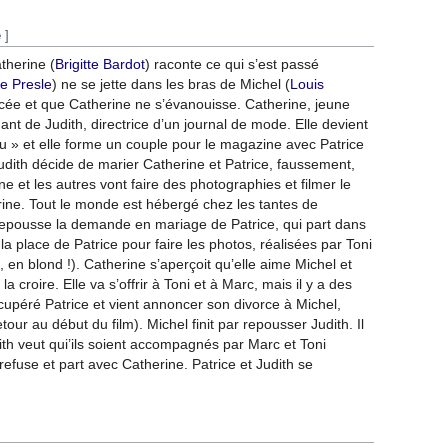
e
]
atherine (
Brigitte Bardot
) raconte ce qui s’est passé
e Presle
) ne se jette dans les bras de Michel (
Louis
vorcée et que Catherine ne s’évanouisse. Catherine, jeune
ant de Judith, directrice d’un journal de mode. Elle devient
» et elle forme un couple pour le magazine avec Patrice
Judith décide de marier Catherine et Patrice, faussement,
e et les autres vont faire des photographies et filmer le
rine. Tout le monde est hébergé chez les tantes de
 repousse la demande en mariage de Patrice, qui part dans
 la place de Patrice pour faire les photos, réalisées par Toni
, en blond !). Catherine s’aperçoit qu’elle aime Michel et
s la croire. Elle va s’offrir à Toni et à Marc, mais il y a des
cupéré Patrice et vient annoncer son divorce à Michel,
tour au début du film). Michel finit par repousser Judith. Il
th veut qui’ils soient accompagnés par Marc et Toni
efuse et part avec Catherine. Patrice et Judith se