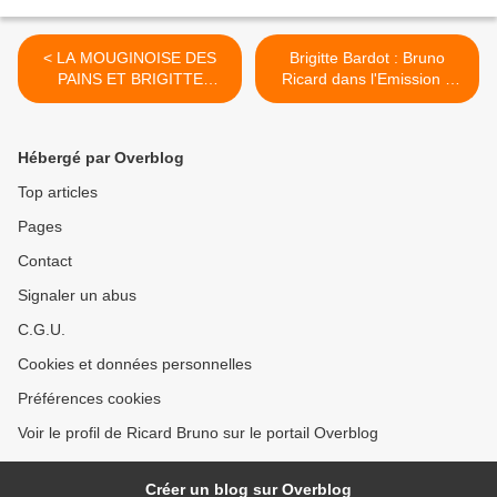
< LA MOUGINOISE DES
Brigitte Bardot : Bruno
PAINS ET BRIGITTE
Ricard dans l'Emission à
BARDOT REUNIS POUR
Radio Ambroise Paré... >
UNE EPIPHANIE OU LES
ANIMAUX SONT ROIS
Hébergé par Overblog
Top articles
Pages
Contact
Signaler un abus
C.G.U.
Cookies et données personnelles
Préférences cookies
Voir le profil de Ricard Bruno sur le portail Overblog
Créer un blog sur Overblog