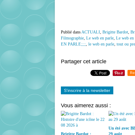
Publié dans
ACTUALI
,
Brigitte Bardot
,
Br
Filmographie
,
Le web en parle
,
Le web en 
EN PARLE;;;;
,
le web en parle
,
tout ou pre
Partager cet article
Re
S'inscrire à la newsletter
Vous aimerez aussi :
Un été avec BB
Brigitte Bardot :
29 août