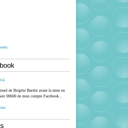
weets
book
014
isuel de Brigitte Bardot avant la mise en
 soir 00h00 de mon compte Facebook...
osts
s