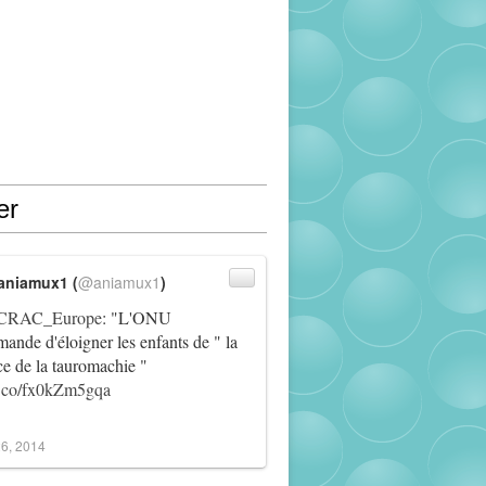
er
aniamux1 (
@aniamux1
)
RAC_Europe
: "L'ONU
ande d'éloigner les enfants de " la
ce de la tauromachie "
/t.co/fx0kZm5gqa
6, 2014