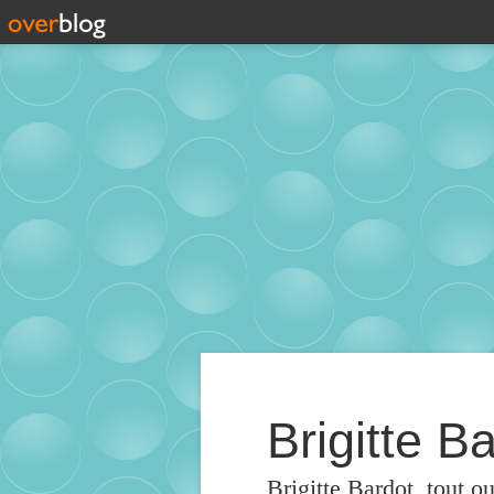
Brigitte Ba
Brigitte Bardot, tout o