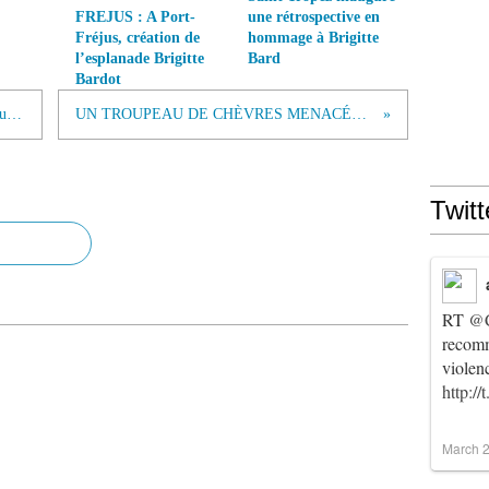
FREJUS : A Port-
une rétrospective en
Fréjus, création de
hommage à Brigitte
l’esplanade Brigitte
Bard
Bardot
RDC : au moins six rangers tués dans une attaque au parc des Virunga, sanctuaire de gorilles
UN TROUPEAU DE CHÈVRES MENACÉES D’EUTHANASIE VA ÊTRE RECUEILLI PAR LA FBB
Twitt
RT
@C
recomm
violen
http:/
March 2