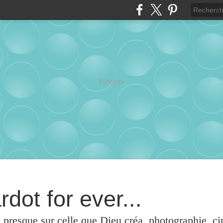
Publicité
rdot for ever...
u presque sur celle que Dieu créa, photographie, c