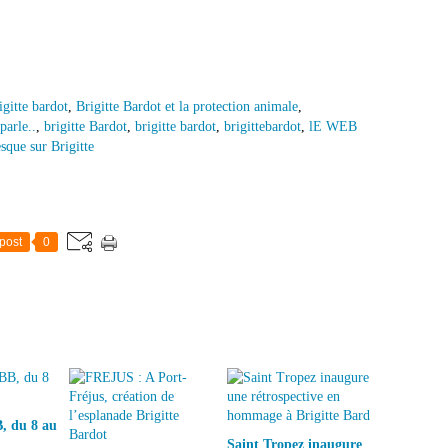
igitte bardot
,
Brigitte Bardot et la protection animale
,
parle..
,
brigitte Bardot
,
brigitte bardot
,
brigittebardot
,
lE WEB
sque sur Brigitte
post
0
, du 8 au
Saint Tropez inaugure