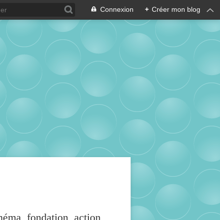
Connexion
+
Créer mon blog
inéma, fondation, action