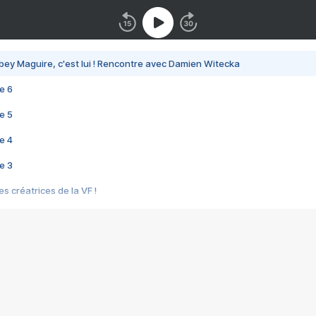
bey Maguire, c'est lui ! Rencontre avec Damien Witecka
e 6
e 5
e 4
e 3
s créatrices de la VF !
e 2
e 1
e Mektoub My Love arrive enfin ! Rencontre avec Shaïn Boumedine et Sal
i : après Toni en famille