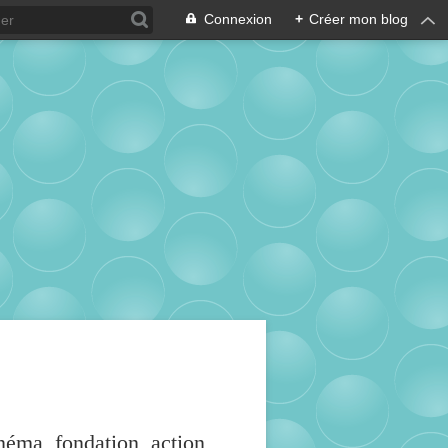
Connexion
+
Créer mon blog
inéma, fondation, action