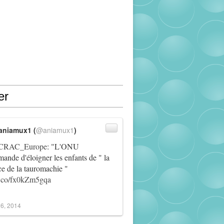
er
aniamux1 (
@aniamux1
)
RAC_Europe
: "L'ONU
ande d'éloigner les enfants de " la
ce de la tauromachie "
/t.co/fx0kZm5gqa
6, 2014