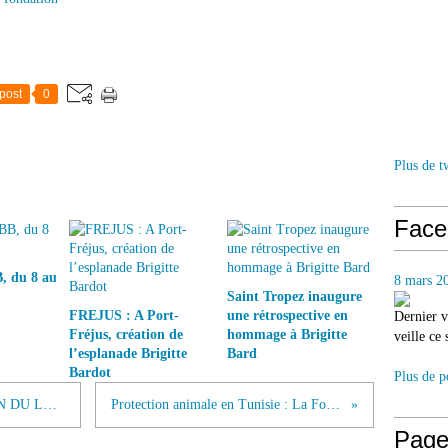
post
0
Plus de t
Face
, du 8 au
8 mars 2
Saint Tropez inaugure
FREJUS : A Port-
une rétrospective en
Dernier v
Fréjus, création de
hommage à Brigitte
veille ce
l’esplanade Brigitte
Bard
Bardot
Plus de p
LA FBB DÉFEND LA PROTECTION DU LOUP AUPRÈS DE LA COMMISSION EUROPÉENNE
Protection animale en Tunisie : La Fondation Brigitte Bardot s’en remet au Président
Page