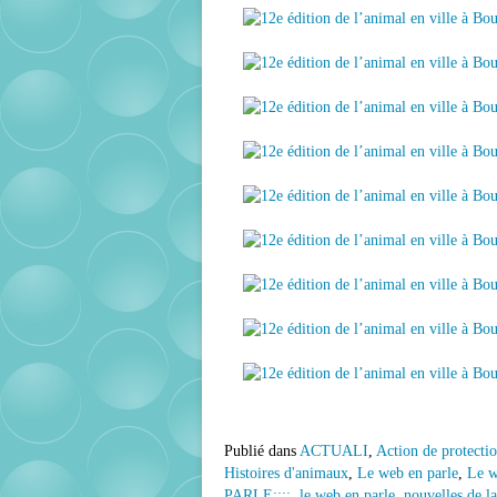
Publié dans
ACTUALI
,
Action de protecti
Histoires d'animaux
,
Le web en parle
,
Le w
PARLE;;;;
,
le web en parle
,
nouvelles de l