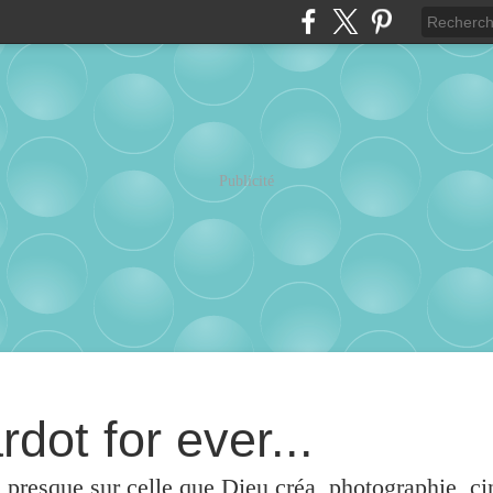
Publicité
rdot for ever...
u presque sur celle que Dieu créa, photographie, c