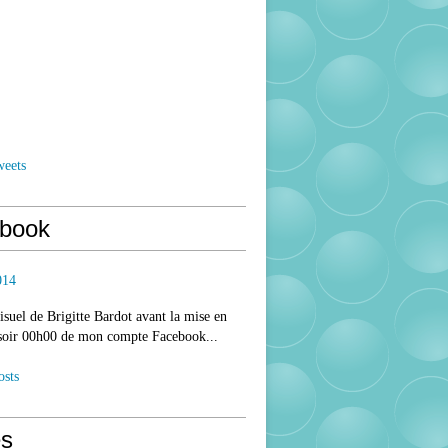
weets
book
014
isuel de Brigitte Bardot avant la mise en
 soir 00h00 de mon compte Facebook...
osts
s