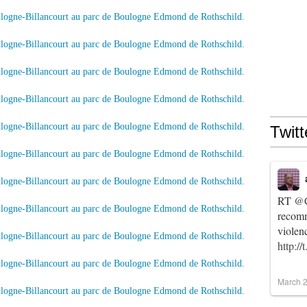
Twitt
RT
@C
recomm
violen
http:/
March 2