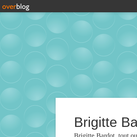
Brigitte Ba
Brigitte Bardot, tout o