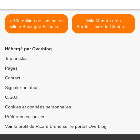
< 12e édition de l’animal en
Milo Manara créa
ville à Boulogne-Billancourt
Bardot...foire de Chatou du
au parc de Boulogne
21 septembre au 01
Edmond de Rothschild.
octobre >
Hébergé par Overblog
Top articles
Pages
Contact
Signaler un abus
C.G.U.
Cookies et données personnelles
Préférences cookies
Voir le profil de Ricard Bruno sur le portail Overblog