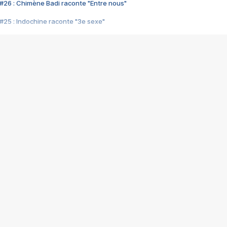
#26 : Chimène Badi raconte "Entre nous"
#25 : Indochine raconte "3e sexe"
#24 : Zaho raconte "C'est chelou"
#23 : Patrick Bruel raconte "Au café des délices"
#22 : Kyo raconte "Le chemin"
#21 : Nolwenn Leroy raconte "Cassé"
#20 : Patrick Hernandez raconte "Born to be alive"
#19 : Lorie raconte "Près de moi"
#18 : Michael Jones raconte "A nos actes manqués" (avec Jean-Jacque
#17 : Khaled raconte "Aïcha"
#16 : Corneille raconte "Parce qu'on vient de loin"
#15 : Indochine raconte "L'aventurier"
14 : Lorie raconte "Sur un air latino"