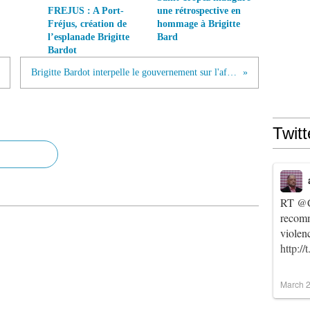
FREJUS : A Port-
une rétrospective en
Fréjus, création de
hommage à Brigitte
l’esplanade Brigitte
Bard
Bardot
Brigitte Bardot interpelle le gouvernement sur l'affaire des deux sangliers de La Ferté-Saint-Aubin
Twitt
RT
@C
recomm
violen
http:/
March 2