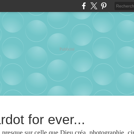
Publicité
rdot for ever...
u presque sur celle que Dieu créa, photographie, c