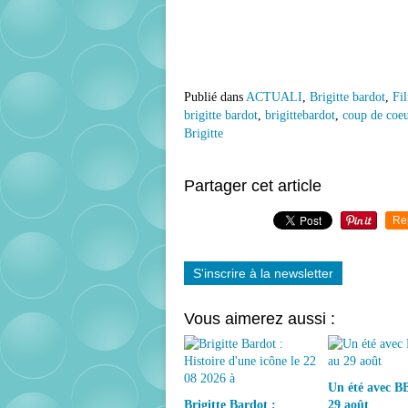
Publié dans
ACTUALI
,
Brigitte bardot
,
Fi
brigitte bardot
,
brigittebardot
,
coup de coeu
Brigitte
Partager cet article
Re
S'inscrire à la newsletter
Vous aimerez aussi :
Un été avec BB
Brigitte Bardot :
29 août