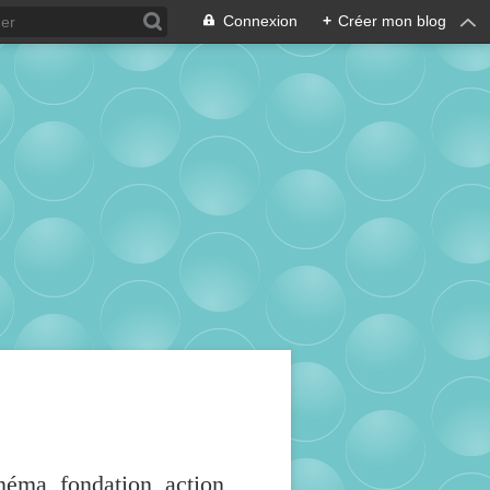
Connexion
+
Créer mon blog
inéma, fondation, action