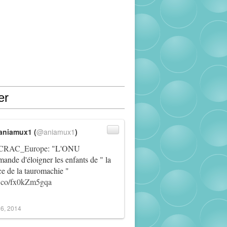
er
aniamux1 (
@aniamux1
)
RAC_Europe
: "L'ONU
ande d'éloigner les enfants de " la
ce de la tauromachie "
/t.co/fx0kZm5gqa
6, 2014