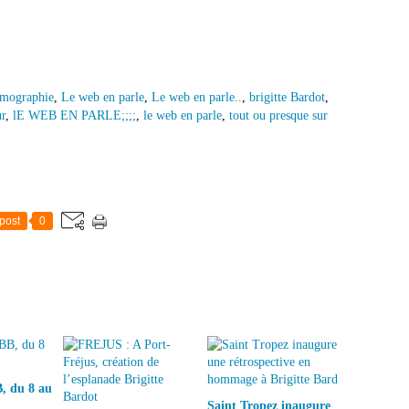
lmographie
,
Le web en parle
,
Le web en parle..
,
brigitte Bardot
,
r
,
lE WEB EN PARLE;;;;
,
le web en parle
,
tout ou presque sur
post
0
, du 8 au
Saint Tropez inaugure