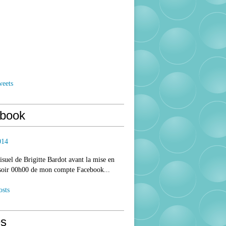
weets
book
014
isuel de Brigitte Bardot avant la mise en
 soir 00h00 de mon compte Facebook...
osts
s