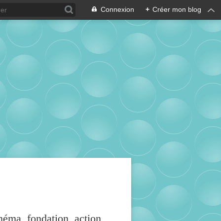
Connexion
+
Créer mon blog
inéma, fondation, action