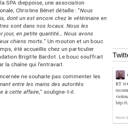
 la SPA dieppoise, une association
ale, Christine Bénet détaille : "
Nous
is, dont un est encore chez le vétérinaire en
utres sont dans nos locaux. Nous les
ar jour, en petite quantité… Nous avons
eux chiens morts.
" Un mouton et un bouc
mps, été accueillis chez un particulier
Twitt
ndation Brigitte Bardot. Le bouc souffrait
 la chaîne qui l'entravait.
ncernée ne souhaite pas commenter les
RT
@C
nant entre les mains des autorités
recomm
e à cette affaire,
" souligne-t-il.
violen
http:/
March 2