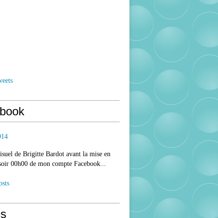
weets
book
014
isuel de Brigitte Bardot avant la mise en
 soir 00h00 de mon compte Facebook...
osts
s