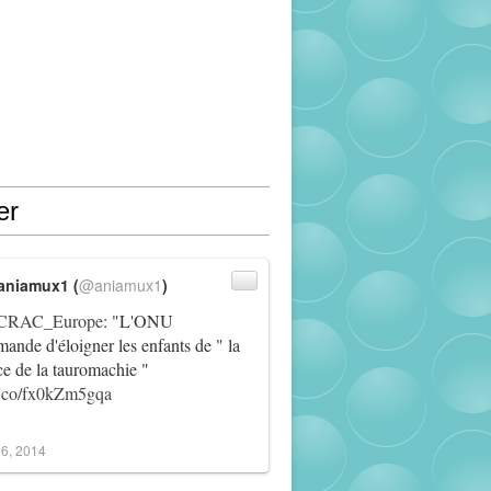
er
aniamux1 (
@aniamux1
)
RAC_Europe
: "L'ONU
ande d'éloigner les enfants de " la
ce de la tauromachie "
/t.co/fx0kZm5gqa
6, 2014