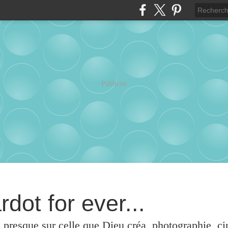
Publicité
rdot for ever...
u presque sur celle que Dieu créa, photographie, c