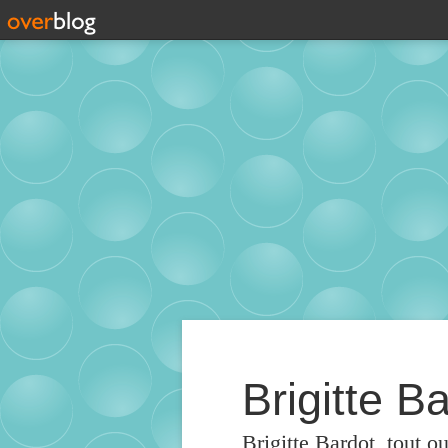
Brigitte Ba
Brigitte Bardot, tout o