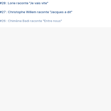
28 : Lorie raconte "Je vais vite"
#27 : Christophe Willem raconte "Jacques a dit"
#26 : Chimène Badi raconte "Entre nous"
#25 : Indochine raconte "3e sexe"
#24 : Zaho raconte "C'est chelou"
#23 : Patrick Bruel raconte "Au café des délices"
#22 : Kyo raconte "Le chemin"
#21 : Nolwenn Leroy raconte "Cassé"
#20 : Patrick Hernandez raconte "Born to be alive"
#19 : Lorie raconte "Près de moi"
#18 : Michael Jones raconte "A nos actes manqués" (avec Jean-Jacque
#17 : Khaled raconte "Aïcha"
#16 : Corneille raconte "Parce qu'on vient de loin"