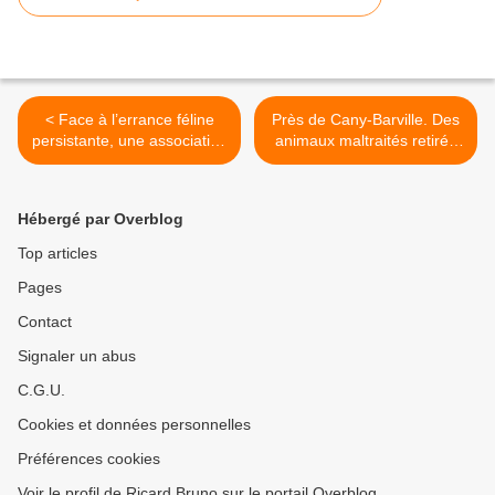
< Face à l’errance féline
Près de Cany-Barville. Des
persistante, une association
animaux maltraités retirés
attaque l’Etat
après enquête >
Hébergé par Overblog
Top articles
Pages
Contact
Signaler un abus
C.G.U.
Cookies et données personnelles
Préférences cookies
Voir le profil de Ricard Bruno sur le portail Overblog