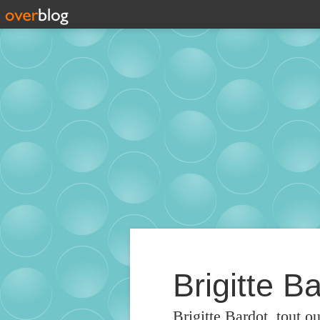
Brigitte Ba
Brigitte Bardot, tout o