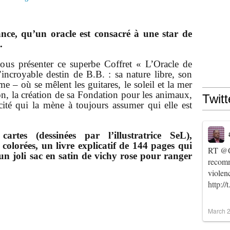
ance, qu’un oracle est consacré à une star de
.
 vous présenter ce superbe Coffret « L’Oracle de
’incroyable destin de B.B. : sa nature libre, son
 – où se mêlent les guitares, le soleil et la mer
on, la création de sa Fondation pour les animaux,
Twitt
cité qui la mène à toujours assumer qui elle est
tes (dessinées par l’illustratrice SeL),
 colorées, un livre explicatif de 144 pages qui
RT
@C
t un joli sac en satin de vichy rose pour ranger
recomm
violen
http:/
March 2