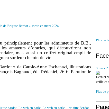
Plus de t
çu principalement pour les admirateurs de B.B.,
s les amateurs d’oracles, qui découvriront non
endaire, mais aussi un coffret original empli de
Face
gnera sur leur chemin de vie.
 Bardot » de Carole-Anne Eschenazi, illustrations
8 mars 2
rançois Bagnaud, éd. Trédaniel, 26 €. Parution le
Dernier v
veille ce
Plus de p
Page
igitte bardot
,
Le web en parle
,
Le web en parle..
,
brigitte Bardot
,