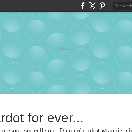
Publicité
rdot for ever...
u presque sur celle que Dieu créa, photographie, c