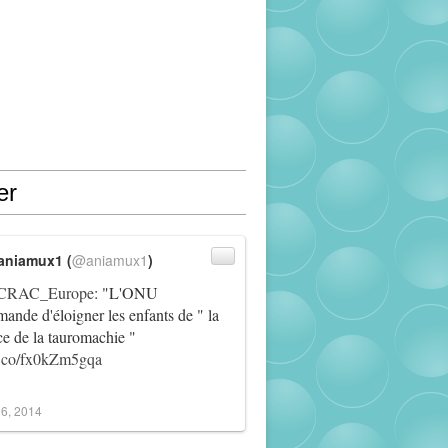
er
aniamux1 (
@aniamux1
)
RAC_Europe
: "L'ONU
ande d'éloigner les enfants de " la
ce de la tauromachie "
/t.co/fx0kZm5gqa
6, 2014