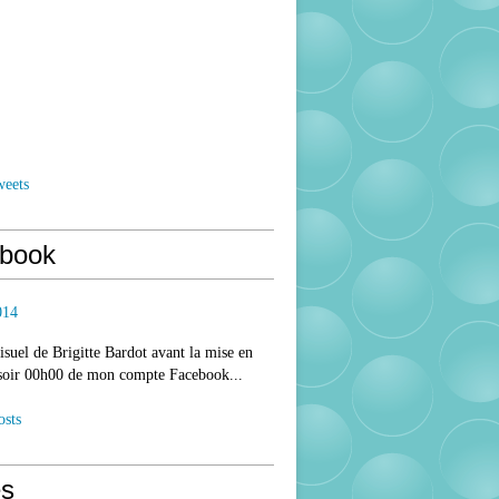
weets
book
014
isuel de Brigitte Bardot avant la mise en
 soir 00h00 de mon compte Facebook...
osts
s