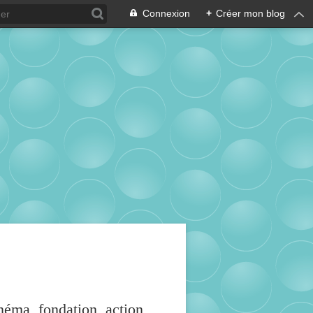
Connexion
+
Créer mon blog
inéma, fondation, action