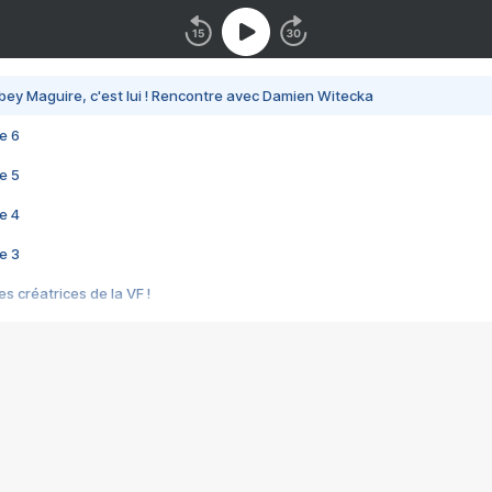
bey Maguire, c'est lui ! Rencontre avec Damien Witecka
e 6
e 5
e 4
e 3
s créatrices de la VF !
e 2
e 1
e Mektoub My Love arrive enfin ! Rencontre avec Shaïn Boumedine et Sal
i : après Toni en famille
elle réalise le bouleversant Dites lui que je l'aime