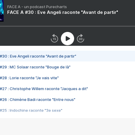
FACE A - un podcast Purecharts
FACE A #30 : Eve Angeli raconte "Avant de partir"
#30 : Eve Angeli raconte "Avant de partir"
#29 : MC Solaar raconte "Bouge de là"
28 : Lorie raconte "Je vais vite"
#27 : Christophe Willem raconte "Jacques a dit"
#26 : Chimène Badi raconte "Entre nous"
#25 : Indochine raconte "3e sexe"
#24 : Zaho raconte "C'est chelou"
#23 : Patrick Bruel raconte "Au café des délices"