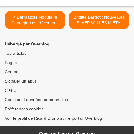
< Dermatose Nodulaire
Brigitte Bardot : Nouveauté
Contagieuse : découvrez
: SI VERSAILLES M’ÉTAIT
notre communiqué
CONTÉ…sortie de SI
VERSAILLES M’ÉTAIT
CONTÉ… en version
Hébergé par Overblog
restaurée 4K >
Top articles
Pages
Contact
Signaler un abus
C.G.U.
Cookies et données personnelles
Préférences cookies
Voir le profil de Ricard Bruno sur le portail Overblog
Créer un blog sur Overblog