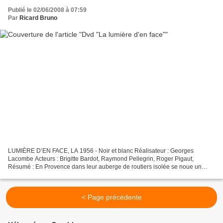
Publié le 02/06/2008 à 07:59
Par
Ricard Bruno
LUMIÈRE D’EN FACE, LA 1956 - Noir et blanc Réalisateur : Georges
Lacombe Acteurs : Brigitte Bardot, Raymond Pellegrin, Roger Pigaut,
Résumé : En Provence dans leur auberge de routiers isolée se noue un
drame passionnel. Une jeune mariée séduisante et...
< Page précédente