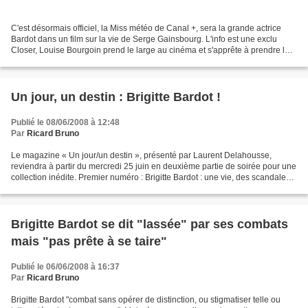
C'est désormais officiel, la Miss météo de Canal +, sera la grande actrice
Bardot dans un film sur la vie de Serge Gainsbourg. L'info est une exclu
Closer, Louise Bourgoin prend le large au cinéma et s'apprête à prendre la
peau de Bardot, alors qu'elle...
Un jour, un destin : Brigitte Bardot !
Publié le 08/06/2008 à 12:48
Par
Ricard Bruno
Le magazine « Un jour/un destin », présenté par Laurent Delahousse,
reviendra à partir du mercredi 25 juin en deuxième partie de soirée pour une
collection inédite. Premier numéro : Brigitte Bardot : une vie, des scandales .
En 2006, trente ans après...
Brigitte Bardot se dit "lassée" par ses combats
mais "pas prête à se taire"
Publié le 06/06/2008 à 16:37
Par
Ricard Bruno
Brigitte Bardot "combat sans opérer de distinction, ou stigmatiser telle ou