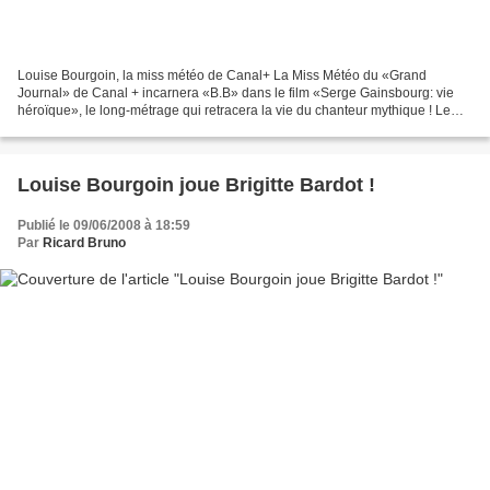
Louise Bourgoin, la miss météo de Canal+ La Miss Météo du «Grand
Journal» de Canal + incarnera «B.B» dans le film «Serge Gainsbourg: vie
héroïque», le long-métrage qui retracera la vie du chanteur mythique ! Le
côté décalé des présentations de la météo...
Louise Bourgoin joue Brigitte Bardot !
Publié le 09/06/2008 à 18:59
Par
Ricard Bruno