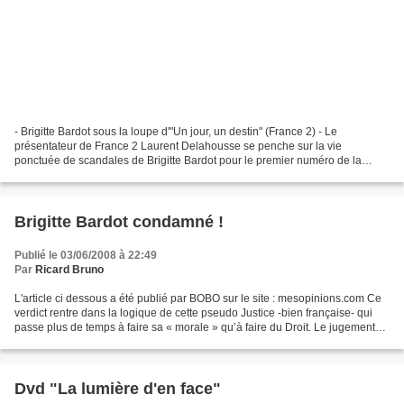
- Brigitte Bardot sous la loupe d'"Un jour, un destin" (France 2) - Le
présentateur de France 2 Laurent Delahousse se penche sur la vie
ponctuée de scandales de Brigitte Bardot pour le premier numéro de la
deuxième série de sa collection "Une vie, un...
Brigitte Bardot condamné !
Publié le 03/06/2008 à 22:49
Par
Ricard Bruno
L'article ci dessous a été publié par BOBO sur le site : mesopinions.com Ce
verdict rentre dans la logique de cette pseudo Justice -bien française- qui
passe plus de temps à faire sa « morale » qu’à faire du Droit. Le jugement
rendu n'est déjà pas valable,...
Dvd "La lumière d'en face"