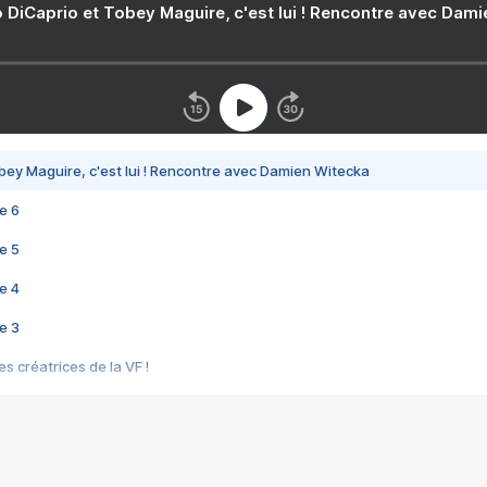
 DiCaprio et Tobey Maguire, c'est lui ! Rencontre avec Dam
bey Maguire, c'est lui ! Rencontre avec Damien Witecka
e 6
e 5
e 4
e 3
s créatrices de la VF !
e 2
e 1
e Mektoub My Love arrive enfin ! Rencontre avec Shaïn Boumedine et Sal