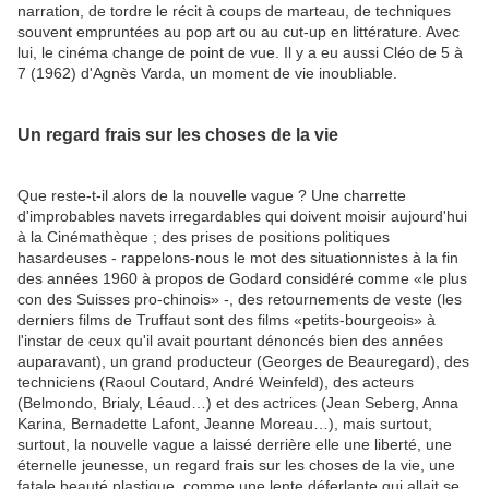
narration, de tordre le récit à coups de marteau, de techniques
souvent empruntées au pop art ou au cut-up en littérature. Avec
lui, le cinéma change de point de vue. Il y a eu aussi Cléo de 5 à
7 (1962) d'Agnès Varda, un moment de vie inoubliable.
Un regard frais sur les choses de la vie
Que reste-t-il alors de la nouvelle vague ? Une charrette
d'improbables navets irregardables qui doivent moisir aujourd'hui
à la Cinémathèque ; des prises de positions politiques
hasardeuses - rappelons-nous le mot des situationnistes à la fin
des années 1960 à propos de Godard considéré comme «le plus
con des Suisses pro-chinois» -, des retournements de veste (les
derniers films de Truffaut sont des films «petits-bourgeois» à
l'instar de ceux qu'il avait pourtant dénoncés bien des années
auparavant), un grand producteur (Georges de Beauregard), des
techniciens (Raoul Coutard, André Weinfeld), des acteurs
(Belmondo, Brialy, Léaud…) et des actrices (Jean Seberg, Anna
Karina, Bernadette Lafont, Jeanne Moreau…), mais surtout,
surtout, la nouvelle vague a laissé derrière elle une liberté, une
éternelle jeunesse, un regard frais sur les choses de la vie, une
fatale beauté plastique, comme une lente déferlante qui allait se