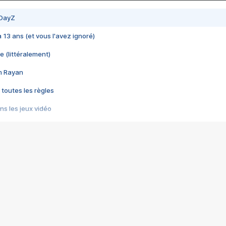
 DayZ
 a 13 ans (et vous l'avez ignoré)
e (littéralement)
im Rayan
 toutes les règles
s les jeux vidéo
us choquant de Rockstar ? - Le scandale BULLY
e plus moche de Steam
du RÊVE tourne au CAUCHEMAR
pendant 8 heures
it… à tort
umiliés par un jeu vidéo