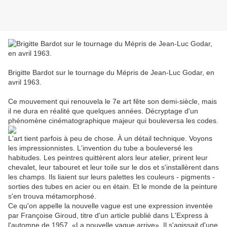
Brigitte Bardot sur le tournage du Mépris de Jean-Luc Godar, en
avril 1963.
Ce mouvement qui renouvela le 7e art fête son demi-siècle, mais
il ne dura en réalité que quelques années. Décryptage d'un
phénomène cinématographique majeur qui bouleversa les codes.
L'art tient parfois à peu de chose. À un détail technique. Voyons
les impressionnistes. L'invention du tube a bouleversé les
habitudes. Les peintres quittèrent alors leur atelier, prirent leur
chevalet, leur tabouret et leur toile sur le dos et s'installèrent dans
les champs. Ils liaient sur leurs palettes les couleurs - pigments -
sorties des tubes en acier ou en étain. Et le monde de la peinture
s'en trouva métamorphosé.
Ce qu'on appelle la nouvelle vague est une expression inventée
par Françoise Giroud, titre d'un article publié dans L'Express à
l'automne de 1957, «La nouvelle vague arrive». Il s'agissait d'une