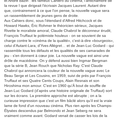
et André Bazin : les fameux
Cahiers du cinéma
, l'antichambre de
la revue I que dirigeait l'écrivain Jacques Laurent. Autant dire
que, contrairement à ce que l'on pense, la nouvelle vague sera
un rassemblement de jeunes gens de droite.
Aux Cahiers donc, sous l'étendard d'Alfred Hitchcock et de
Howard Hawks, Éric Rohmer le théoricien sérieux, Jacques
Rivette le moraliste amoral, Claude Chabrol le déconneur érudit,
François Truffaut le polémiste houleux - on se souvient de sa
charge contre le «cinéma de la qualité», c'est-à-dire «bourgeois»,
celui d'Autant-Lara, d'Yves Allégret… et de Jean-Luc Godard - qui
rassemble tous les défauts et les qualités de ses camarades de
jeu - s'en donnent à cœur joie. La nouvelle vague est ainsi une
drôle de macédoine. On y défend aussi bien Ingmar Bergman
que la série B, Jean Rouch que Nicholas Ray. C'est Claude
Chabrol qui annoncera la couleur de la nouvelle vague avec Le
Beau Serge et Les Cousins, en 1959, suivi de près par François
Truffaut et ses Quatre Cents Coups, Alain Resnais et son
Hiroshima mon amour. C'est en 1960 qu'À bout de souffle de
Jean-Luc Godard (d'après une histoire originale de Truffaut) sort
sur les écrans. La première approche est abrupte ; on a la
curieuse impression que c'est un film bâclé alors qu'il est la vraie
lame de fond d'un nouveau cinéma. Plus rien après les Champs-
Élysées descendus par Belmondo et Jean Seberg ne sera
vraiment comme avant. Godard venait de casser les lois de la