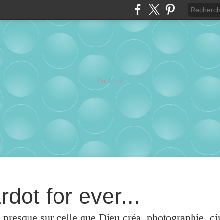
Publicité
rdot for ever...
u presque sur celle que Dieu créa, photographie, c