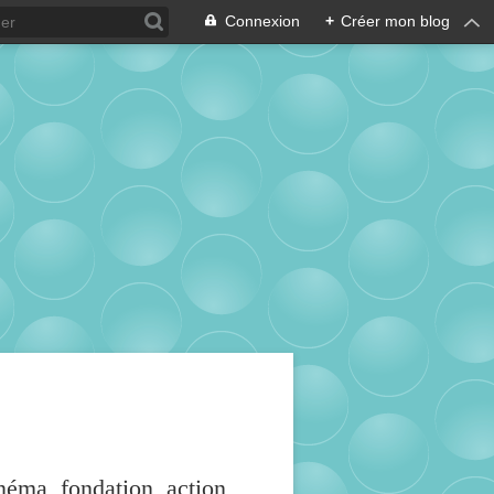
Connexion
+
Créer mon blog
inéma, fondation, action