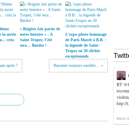
0ième
« Brigitte fait partie de
 la sortie
notre histoire » : A
L’expo photo hommage
u... créa
Saint-Tropez, l’été
de Paris Match à B.B. :
sera… Bardot !
la légende de Saint-
Tropez en 50 clichés
Twitt
exceptionnels
 ans après ?
Bayonne toujours souillée...
RT
@C
recomm
violen
http:/
March 2