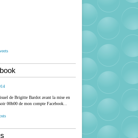
weets
book
014
isuel de Brigitte Bardot avant la mise en
 soir 00h00 de mon compte Facebook...
osts
s