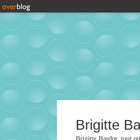
Brigitte Ba
Brigitte Bardot, tout o