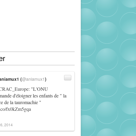
er
aniamux1 (
@aniamux1
)
RAC_Europe
: "L'ONU
ande d'éloigner les enfants de " la
ce de la tauromachie "
/t.co/fx0kZm5gqa
6, 2014