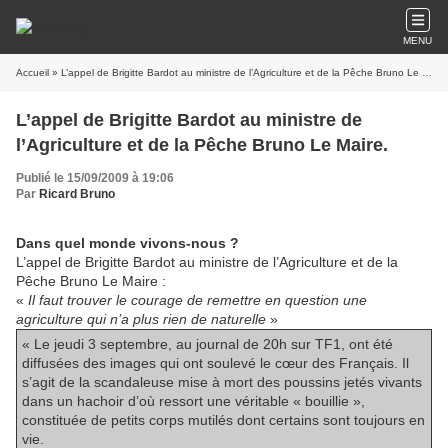
MENU
Accueil
» L’appel de Brigitte Bardot au ministre de l’Agriculture et de la Pêche Bruno Le Maire.
L’appel de Brigitte Bardot au ministre de
l’Agriculture et de la Pêche Bruno Le Maire.
Publié le 15/09/2009 à 19:06
Par
Ricard Bruno
Dans quel monde vivons-nous ?
L’appel de Brigitte Bardot au ministre de l’Agriculture et de la
Pêche Bruno Le Maire :
«
Il faut trouver le courage de remettre en question une
agriculture qui n’a plus rien de naturelle
»
« Le jeudi 3 septembre, au journal de 20h sur TF1, ont été
diffusées des images qui ont soulevé le cœur des Français. Il
s’agit de la scandaleuse mise à mort des poussins jetés vivants
dans un hachoir d’où ressort une véritable « bouillie »,
constituée de petits corps mutilés dont certains sont toujours en
vie.