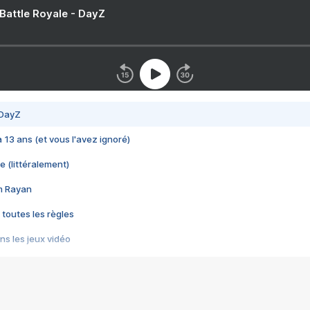
 Battle Royale - DayZ
 DayZ
 a 13 ans (et vous l'avez ignoré)
e (littéralement)
im Rayan
 toutes les règles
s les jeux vidéo
us choquant de Rockstar ? - Le scandale BULLY
e plus moche de Steam