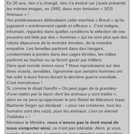
En 20 ans, rien n’a changé, rien n’a évolué car j’avais présenté
les mêmes images, en 1990, dans mon émission « SOS
Animaux » !
Vos prédécesseurs défendaient cette machine « Breuil » qu’ils
jugeaient «
extrêmement rapide et efficace
». C’est indigne,
inhumain, regardez dans quelles conditions la sélection de ces
poussins est faite par des « hommes » qui ne sont plus que des
robots dépourvus de la moindre émotion, de la moindre
empathie. Les femelles partiront dans des hangars,
condamnées à pondre dans des cages étroites, les mâles
partiront au hachoir ou se feront gazer par milliers.
Dans quel monde vivons-nous ? Nous reproduisons sur des
êtres vivants, sensibles, l’ignominie que certains hommes ont
fait subir à leurs frères durant la dernière guerre mondiale…
C’est monstrueux !
Si, comme le disait Gandhi «
On peut juger de la grandeur
d'une nation par la façon dont les animaux y sont traités
»,
alors on ne peut qu’approuver le prix Nobel de littérature Isaac
Bashevis Singer qui déclarait : «
pour ces créatures, tous les
humains sont des nazis, pour les animaux, c’est un éternel
Treblinka
» !
Monsieur le Ministre,
nous n’avons pas le droit moral de
nous comporter ainsi
, ce n’est pas tolérable. Alors, je vous
supplie d’agir pour, au minimum, faire interdire cette machine