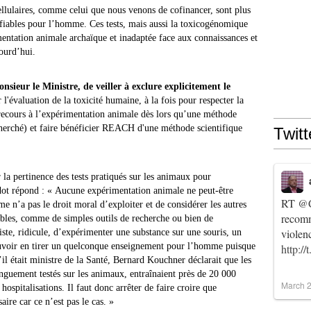
ellulaires, comme celui que nous venons de cofinancer, sont plus
 fiables pour l’homme. Ces tests, mais aussi la toxicogénomique
entation animale archaïque et inadaptée face aux connaissances et
ourd’hui.
ieur le Ministre, de veiller à exclure explicitement le
l'évaluation de la toxicité humaine, à la fois pour respecter la
 recours à l’expérimentation animale dès lors qu’une méthode
echerché) et faire bénéficier REACH d'une méthode scientifique
Twitt
 la pertinence des tests pratiqués sur les animaux pour
dot répond : « Aucune expérimentation animale ne peut-être
RT
@C
e n’a pas le droit moral d’exploiter et de considérer les autres
recomm
ibles, comme de simples outils de recherche ou bien de
violen
ste, ridicule, d’expérimenter une substance sur une souris, un
uvoir en tirer un quelconque enseignement pour l’homme puisque
http:/
l était ministre de la Santé, Bernard Kouchner déclarait que les
nguement testés sur les animaux, entraînaient près de 20 000
March 2
spitalisations. Il faut donc arrêter de faire croire que
ire car ce n’est pas le cas. »