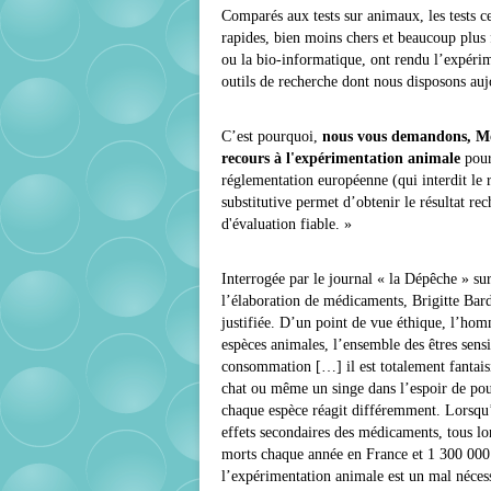
Comparés aux tests sur animaux, les tests c
rapides, bien moins chers et beaucoup plus
ou la bio-informatique, ont rendu l’expérim
outils de recherche dont nous disposons auj
C’est pourquoi,
nous vous demandons, Mons
recours à l'expérimentation animale
pour 
réglementation européenne (qui interdit le
substitutive permet d’obtenir le résultat r
d'évaluation fiable. »
Interrogée par le journal « la Dépêche » sur
l’élaboration de médicaments, Brigitte Bar
justifiée. D’un point de vue éthique, l’homm
espèces animales, l’ensemble des êtres sens
consommation […] il est totalement fantaisi
chat ou même un singe dans l’espoir de po
chaque espèce réagit différemment. Lorsqu’i
effets secondaires des médicaments, tous lo
morts chaque année en France et 1 300 000 ho
l’expérimentation animale est un mal nécessa