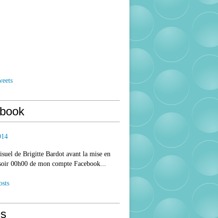
weets
book
014
isuel de Brigitte Bardot avant la mise en
 soir 00h00 de mon compte Facebook...
osts
s