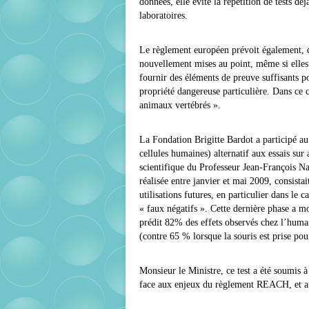
données, elle évite la répétition de tests dé
laboratoires.
Le règlement européen prévoit également, 
nouvellement mises au point, même si elles 
fournir des éléments de preuve suffisants 
propriété dangereuse particulière. Dans ce c
animaux vertébrés ».
La Fondation Brigitte Bardot a participé a
cellules humaines) alternatif aux essais su
scientifique du Professeur Jean-François 
réalisée entre janvier et mai 2009, consistai
utilisations futures, en particulier dans l
« faux négatifs ». Cette dernière phase a m
prédit 82% des effets observés chez l’humai
(contre 65 % lorsque la souris est prise pou
Monsieur le Ministre, ce test a été soumis
face aux enjeux du règlement REACH, et au