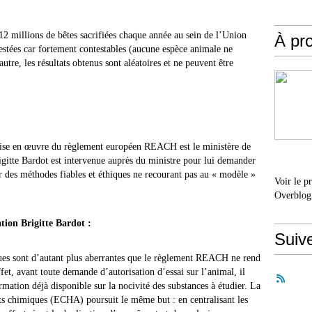
 12 millions de bêtes sacrifiées chaque année au sein de l’Union
À pr
stées car fortement contestables (aucune espèce animale ne
tre, les résultats obtenus sont aléatoires et ne peuvent être
mise en œuvre du règlement européen REACH est le ministère de
igitte Bardot est intervenue auprès du ministre pour lui demander
ur des méthodes fiables et éthiques ne recourant pas au « modèle »
Voir le p
Overblog
ation Brigitte Bardot :
Suiv
ues sont d’autant plus aberrantes que le règlement REACH ne rend
ffet, avant toute demande d’autorisation d’essai sur l’animal, il
rmation déjà disponible sur la nocivité des substances à étudier. La
ts chimiques (ECHA) poursuit le même but : en centralisant les