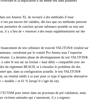
jà effectués et la duplication d’un même test dans plusieurs
dans son Annexe XI, de recourir à des méthodes d’essai
n’ont pas encore été validées, dès lors que ces méthodes peuvent
pour permettre de conclure qu'une substance possède ou non une
as, il y a lieu de « renoncer à des essais supplémentaires sur des
u financement du test cellulaire de toxicité VALITOX® (réalisé sur
r animaux, coordonné par le comité Pro Anima sous l’expertise
Narbonne. La dernière phase de développement du test VALITOX
®
,
t à caler le test sur un format « haut débit » compatible avec ses
e cadre du règlement REACH, et à résoudre le problème dit des
ontré que, dans sa configuration actuelle, le test VALITOX
®
n, un résultat inédit à ce jour pour ce type d’approche alternative
r « modèle » et 61 % lorsqu’il s’agit du rat).
 à l’ECVAM pour entrer dans un processus de pré validation, mais
x victimes animales qui s’annoncent, il y a urgence.