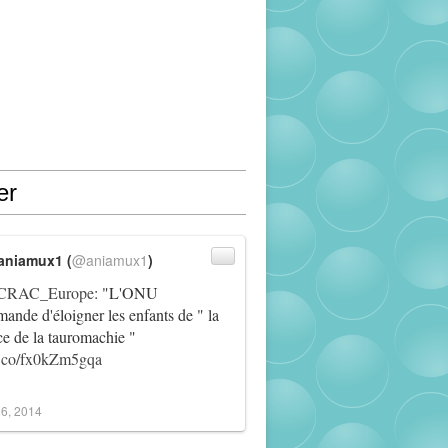
er
aniamux1 (
@aniamux1
)
RAC_Europe
: "L'ONU
ande d'éloigner les enfants de " la
ce de la tauromachie "
/t.co/fx0kZm5gqa
6, 2014