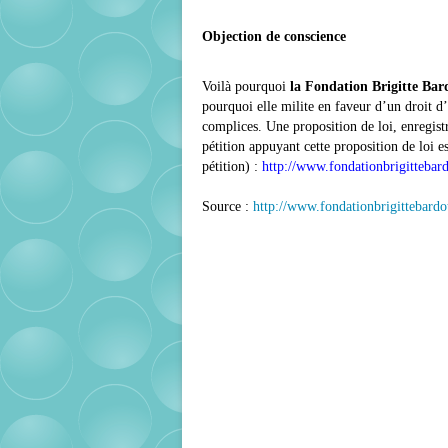
Objection de conscience
Voilà pourquoi
la Fondation Brigitte Bar
pourquoi elle milite en faveur d’un droit d
complices. Une proposition de loi, enregistr
pétition appuyant cette proposition de loi es
pétition) :
http://www.fondationbrigittebard
Source :
http://www.fondationbrigittebardo