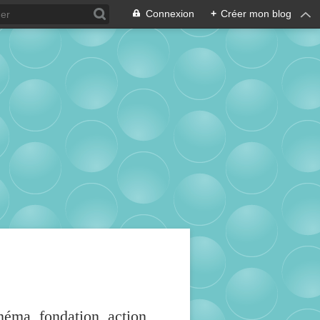
Connexion
+
Créer mon blog
inéma, fondation, action