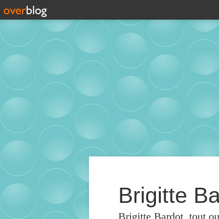
Brigitte Ba
Brigitte Bardot, tout o