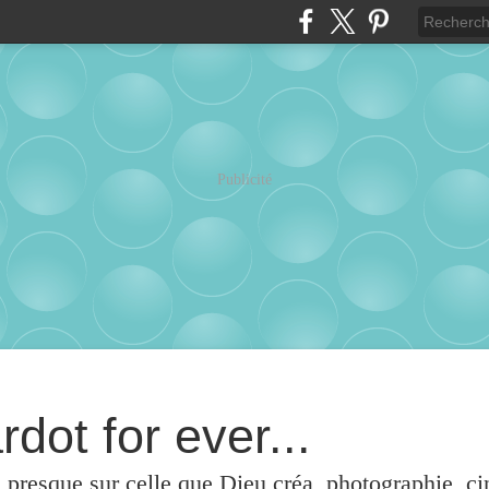
Publicité
rdot for ever...
u presque sur celle que Dieu créa, photographie, c