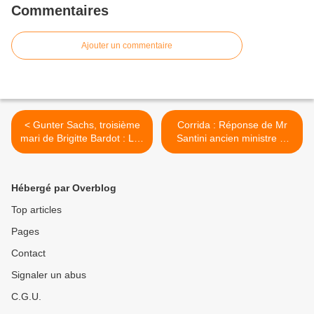
Commentaires
Ajouter un commentaire
< Gunter Sachs, troisième
Corrida : Réponse de Mr
mari de Brigitte Bardot : Les
Santini ancien ministre et
raisons de son suicide...
maire d'Issy les
moulineaux! >
Hébergé par Overblog
Top articles
Pages
Contact
Signaler un abus
C.G.U.