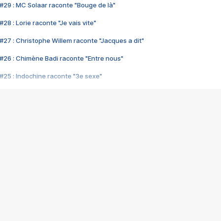
#29 : MC Solaar raconte "Bouge de là"
28 : Lorie raconte "Je vais vite"
#27 : Christophe Willem raconte "Jacques a dit"
#26 : Chimène Badi raconte "Entre nous"
#25 : Indochine raconte "3e sexe"
#24 : Zaho raconte "C'est chelou"
#23 : Patrick Bruel raconte "Au café des délices"
#22 : Kyo raconte "Le chemin"
#21 : Nolwenn Leroy raconte "Cassé"
#20 : Patrick Hernandez raconte "Born to be alive"
#19 : Lorie raconte "Près de moi"
#18 : Michael Jones raconte "A nos actes manqués" (avec Jean-Jacque
#17 : Khaled raconte "Aïcha"