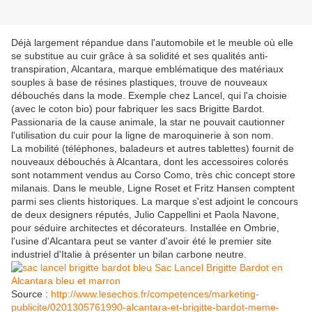
Déjà largement répandue dans l'automobile et le meuble où elle
se substitue au cuir grâce à sa solidité et ses qualités anti-
transpiration, Alcantara, marque emblématique des matériaux
souples à base de résines plastiques, trouve de nouveaux
débouchés dans la mode. Exemple chez Lancel, qui l'a choisie
(avec le coton bio) pour fabriquer les sacs Brigitte Bardot.
Passionaria de la cause animale, la star ne pouvait cautionner
l'utilisation du cuir pour la ligne de maroquinerie à son nom.
La mobilité (téléphones, baladeurs et autres tablettes) fournit de
nouveaux débouchés à Alcantara, dont les accessoires colorés
sont notamment vendus au Corso Como, très chic concept store
milanais. Dans le meuble, Ligne Roset et Fritz Hansen comptent
parmi ses clients historiques. La marque s'est adjoint le concours
de deux designers réputés, Julio Cappellini et Paola Navone,
pour séduire architectes et décorateurs. Installée en Ombrie,
l'usine d'Alcantara peut se vanter d'avoir été le premier site
industriel d'Italie à présenter un bilan carbone neutre.
Source :
http://www.lesechos.fr/competences/marketing-
publicite/0201305761990-alcantara-et-brigitte-bardot-meme-