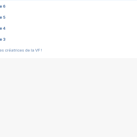
e 6
e 5
e 4
e 3
s créatrices de la VF !
e 2
e 1
e Mektoub My Love arrive enfin ! Rencontre avec Shaïn Boumedine et Sal
i : après Toni en famille
elle réalise le bouleversant Dites lui que je l'aime
ais ! Rencontre autour de Vie privée de Rebecca Zlotowski
 de Marguerite, Grave... Rencontre avec Ella Rumpf