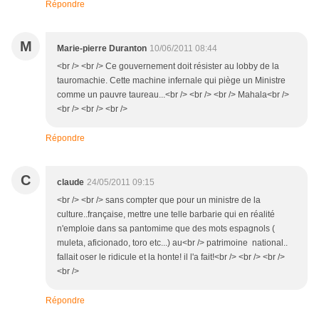
Répondre
M
Marie-pierre Duranton
10/06/2011 08:44
<br /> <br /> Ce gouvernement doit résister au lobby de la
tauromachie. Cette machine infernale qui piège un Ministre
comme un pauvre taureau...<br /> <br /> <br /> Mahala<br />
<br /> <br /> <br />
Répondre
C
claude
24/05/2011 09:15
<br /> <br /> sans compter que pour un ministre de la
culture..française, mettre une telle barbarie qui en réalité
n'emploie dans sa pantomime que des mots espagnols (
muleta, aficionado, toro etc...) au<br /> patrimoine national..
fallait oser le ridicule et la honte! il l'a fait!<br /> <br /> <br />
<br />
Répondre