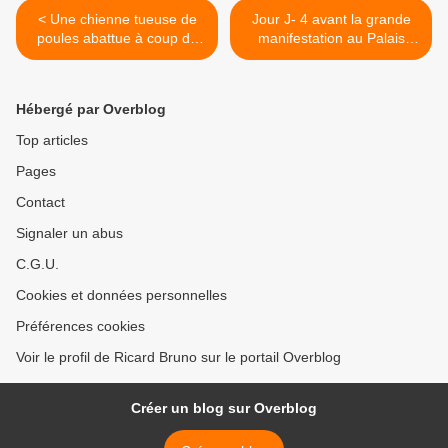
< Une chienne tueuse de
Jour J- 4 avant la grande
poules abattue à coup de
manifestation au Palais
fusil à Saint-Yrieix
Royal contre la Corrida >
Hébergé par Overblog
Top articles
Pages
Contact
Signaler un abus
C.G.U.
Cookies et données personnelles
Préférences cookies
Voir le profil de Ricard Bruno sur le portail Overblog
Créer un blog sur Overblog